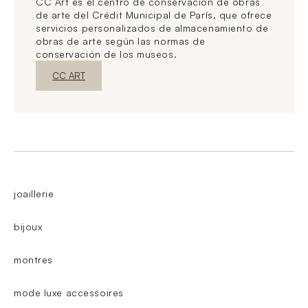
CC Art es el centro de conservación de obras
de arte del Crédit Municipal de París, que ofrece
servicios personalizados de almacenamiento de
obras de arte según las normas de
conservación de los museos.
Nueva ventanaDescubrir
CC ART
joaillerie
bijoux
montres
mode luxe accessoires