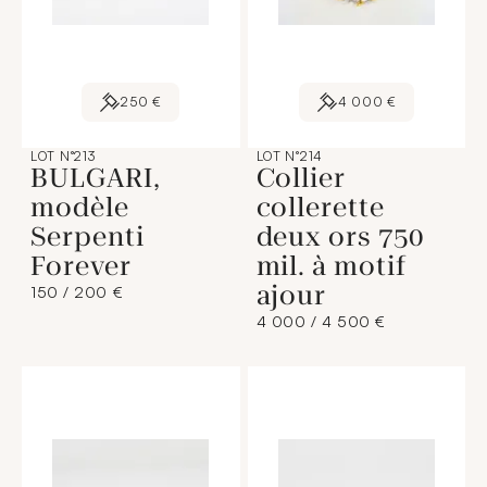
250 €
4 000 €
LOT N°213
LOT N°214
BULGARI,
Collier
modèle
collerette
Serpenti
deux ors 750
Forever
mil. à motif
ajour
150 / 200 €
4 000 / 4 500 €