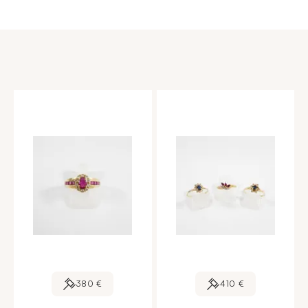
380 €
410 €