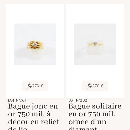
770 €
270 €
LOT N°201
LOT N°202
Bague jonc en
Bague solitaire
or 750 mil. à
en or 750 mil.
décor en relief
ornée d'un
de lie
diamant