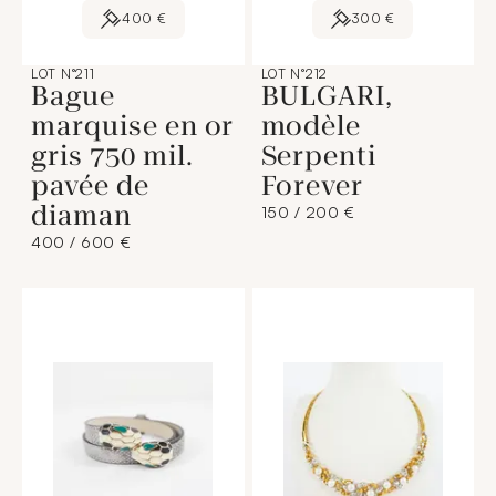
400 €
300 €
LOT N°211
LOT N°212
Bague
BULGARI,
marquise en or
modèle
gris 750 mil.
Serpenti
pavée de
Forever
diaman
150 / 200 €
400 / 600 €