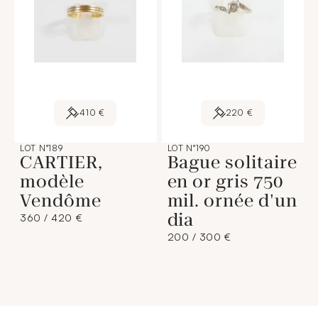
410 €
220 €
LOT N°189
LOT N°190
CARTIER,
Bague solitaire
modèle
en or gris 750
Vendôme
mil. ornée d'un
dia
360 / 420 €
200 / 300 €