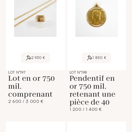
2 930 €
1 850 €
LOT N°197
LOT N°198
Lot en or 750
Pendentif en
mil.
or 750 mil.
comprenant
retenant une
pièce de 40
2 600 / 3 000 €
1 200 / 1 400 €