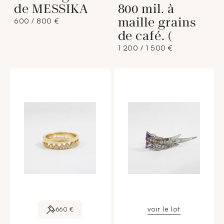
de MESSIKA
800 mil. à
maille grains
600 / 800 €
de café. (
1 200 / 1 500 €
voir le lot
660 €