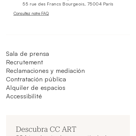
55 rue des Francs Bourgeois, 75004 París
Nouvelle fenêtre
Consultez notre FAQ
Sala de prensa
Recrutement
Reclamaciones y mediación
Contratación pública
Alquiler de espacios
Accessibilité
Descubra CC ART