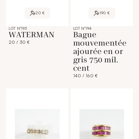
20 €
190 €
LOT N°193
LOT N°194
WATERMAN
Bague
mouvementée
20 / 30 €
ajourée en or
gris 750 mil.
cent
140 / 160 €