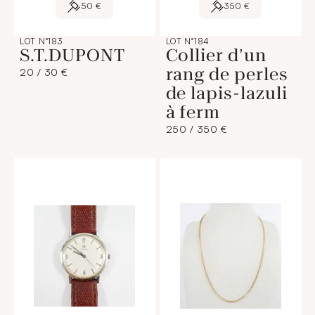
50 €
350 €
LOT N°183
LOT N°184
S.T.DUPONT
Collier d'un
rang de perles
20 / 30 €
de lapis-lazuli
à ferm
250 / 350 €