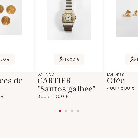
220 €
1 600 €
LOT N°37
LOT N°38
ces de
CARTIER
Ofée
e
"Santos galbée"
400 / 500 €
 €
800 / 1 000 €