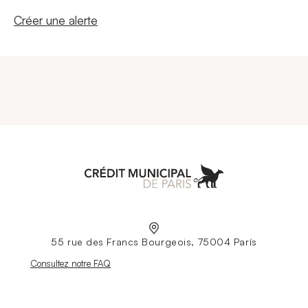
Nouvelle fenêtre
Créer une alerte
Aller à l'accueil
55 rue des Francs Bourgeois, 75004 París
Nouvelle fenêtre
Consultez notre FAQ