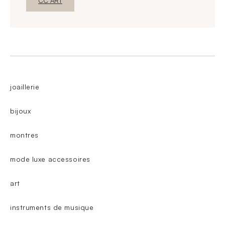
Nueva ventanaDescubrir
CC ART
joaillerie
bijoux
montres
mode luxe accessoires
art
instruments de musique