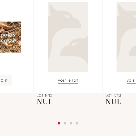
voir le lot
voir 
10 €
LOT N°12
LOT N°13
NUL
NUL