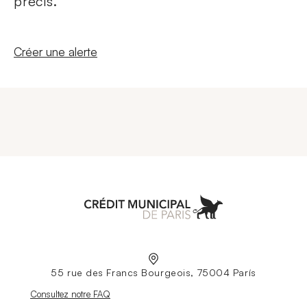
précis.
Nouvelle fenêtre
Créer une alerte
Aller à l'accueil
55 rue des Francs Bourgeois, 75004 París
Nouvelle fenêtre
Consultez notre FAQ