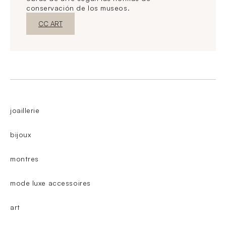
conservación de los museos.
Nueva ventanaDescubrir
CC ART
joaillerie
bijoux
montres
mode luxe accessoires
art