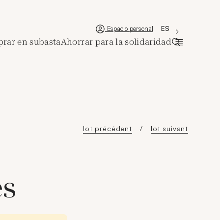
'Choisir une lan
Nueva ventana
La langue couran
ES
Espacio personal
rar en subasta
Ahorrar para la solidaridad
Abrir la ba
lot précédent
lot suivant
es