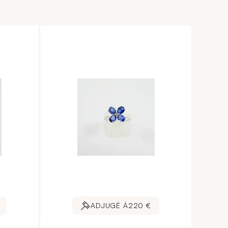
ADJUGÉ À
220 €