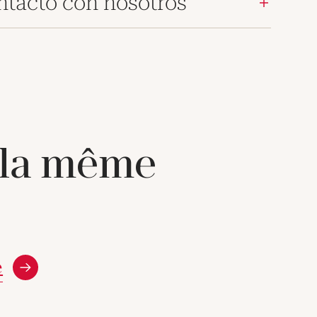
ntacto con nosotros
 la même
e