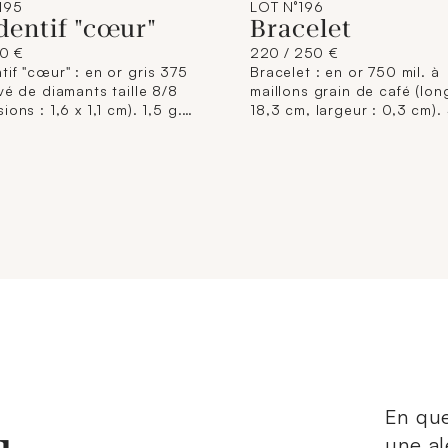
195
LOT N°196
dentif "cœur"
Bracelet
20 €
220 / 250 €
if "cœur" : en or gris 375
Bracelet : en or 750 mil. à
vé de diamants taille 8/8
maillons grain de café (lon
ions : 1,6 x 1,1 cm). 1,5 g.
18,3 cm, largeur : 0,3 cm). 
En que
une al