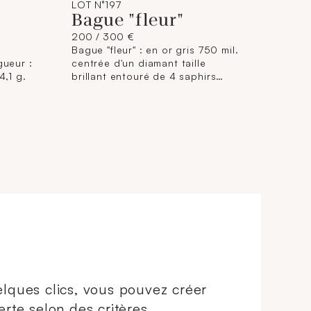
LOT N°197
Bague "fleur"
200 / 300 €
Bague "fleur" : en or gris 750 mil.
gueur :
centrée d'un diamant taille
4,1 g.
brillant entouré de 4 saphirs
ovales (TDD : 55,5). 2,5 g. brut.
lques clics, vous pouvez créer
erte selon des critères