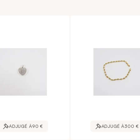
ADJUGÉ À
90 €
ADJUGÉ À
300 €