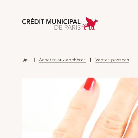
Aller à l'accueil 
|
Acheter aux enchères
|
Ventes passées
|