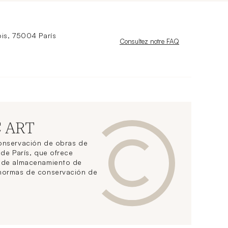
is, 75004 París
Nouvelle fenêtre
Consultez notre FAQ
C ART
conservación de obras de
 de París, que ofrece
s de almacenamiento de
 normas de conservación de