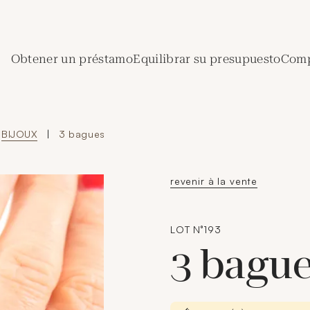
de Crédit Municipal de Paris
Obtener un préstamo
Equilibrar su presupuesto
Comp
BIJOUX
|
3 bagues
revenir à la vente
LOT N°193
3 bagu