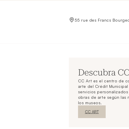
de Crédit Municipal de Paris
55 rue des Francs Bourgeo
Descubra C
CC Art es el centro de 
arte del Crédit Municipal
servicios personalizado
obras de arte según las
los museos.
Nueva ventanaDescubrir
CC ART