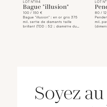
LOT N°194
LOT N°
Bague "illusion"
Pen
100 / 150 €
80 / 1
Bague "illusion" : en or gris 375
Pendent
mil. sertie de diamants taille
mil. pa
brillant (TDD : 52 ; diamètre du
(dimens
chaton : 0,6 cm). 1,8 g. brut.
brut.
Soyez au