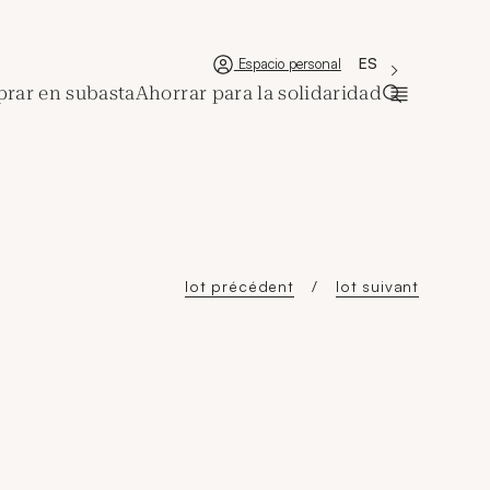
'Choisir une lan
Nueva ventana
La langue couran
ES
Espacio personal
rar en subasta
Ahorrar para la solidaridad
Abrir la ba
lot précédent
lot suivant