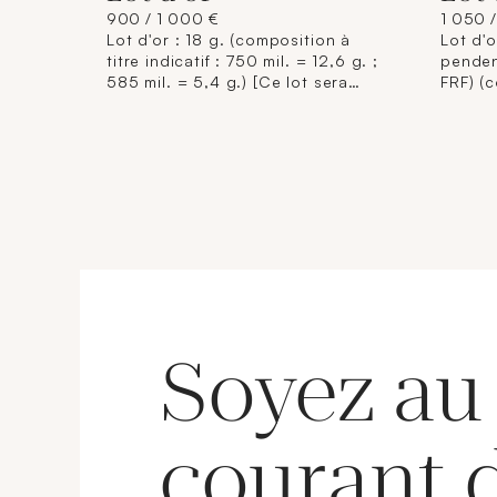
900 / 1 000 €
1 050 /
Lot d'or : 18 g. (composition à
Lot d'o
titre indicatif : 750 mil. = 12,6 g. ;
penden
585 mil. = 5,4 g.) [Ce lot sera
FRF) (c
remis brisé à l'acquéreur,
indicat
conformément aux dispositions
750 mil
règlementaires applicables et
g.) [Ce
sans garantie de titre. La
l'acqu
composition de titrage étant
dispos
donnée à titre indicatif, elle
applic
n'engage pas la responsabilité du
titre. 
Crédit Municipal de Paris et des
étant d
commissaires-priseurs. L'image
n'enga
jointe sur internet est une
Crédit
illustration non contractuelle.]
commis
jointe 
Soyez au
illustr
courant 