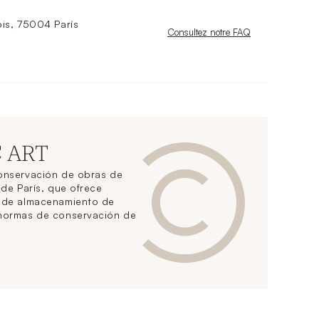
is, 75004 París
Nouvelle fenêtre
Consultez notre FAQ
C ART
conservación de obras de
 de París, que ofrece
s de almacenamiento de
 normas de conservación de