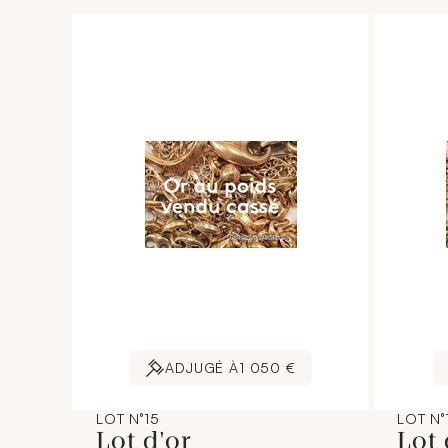
ADJUGÉ À
1 050 €
LOT N°15
LOT N°
Lot d'or
Lot 