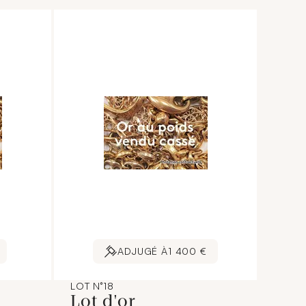
ADJUGÉ À
1 400 €
LOT N°18
Lot d'or