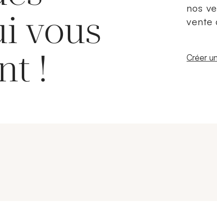
nos ve
ui vous
vente 
nt !
Nouvelle
Créer un