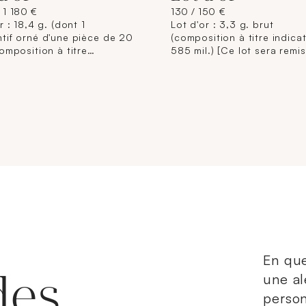
 1 180 €
130 / 150 €
r : 18,4 g. (dont 1
Lot d'or : 3,3 g. brut
tif orné d'une pièce de 20
(composition à titre indicati
omposition à titre
585 mil.) [Ce lot sera remis
if : supérieur à 750 mil. et
à l'acquéreur, conforméme
. = 12,5 g. ; 585 mil. = 5,9
dispositions règlementaire
 lot sera remis brisé à
applicables et sans garant
éreur, conformément aux
titre. La composition de ti
itions règlementaires
étant donnée à titre indicati
ables et sans garantie de
n'engage pas la responsabi
La composition de titrage
Crédit Municipal de Paris e
onnée à titre indicatif, elle
commissaires-priseurs. L'i
ge pas la responsabilité du
jointe sur internet est une
 Municipal de Paris et des
illustration non contractuel
saires-priseurs. L'image
sur internet est une
ation non contractuelle.]
En que
des
une al
person