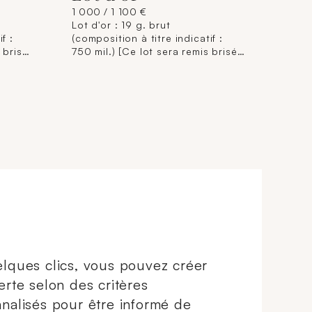
1 000 / 1 100 €
Lot d'or : 19 g. brut
f :
(composition à titre indicatif :
 brisé
750 mil.) [Ce lot sera remis brisé
nt aux
à l'acquéreur, conformément aux
s
dispositions règlementaires
ie de
applicables et sans garantie de
trage
titre. La composition de titrage
f, elle
étant donnée à titre indicatif, elle
lité du
n'engage pas la responsabilité du
t des
Crédit Municipal de Paris et des
mage
commissaires-priseurs. L'image
jointe sur internet est une
le.]
illustration non contractuelle.]
lques clics, vous pouvez créer
erte selon des critères
nalisés pour être informé de