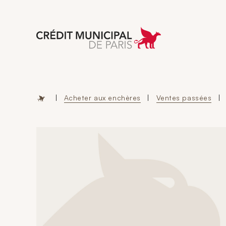
Aller à l'accueil 
|
Acheter aux enchères
|
Ventes passées
|