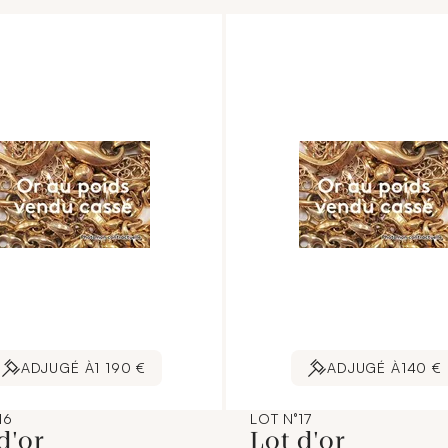
ADJUGÉ À
1 190 €
ADJUGÉ À
140 €
16
LOT N°17
d'or
Lot d'or