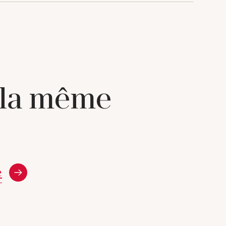
 la même
e