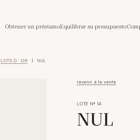
de Crédit Municipal de Paris
Obtener un préstamo
Equilibrar su presupuesto
Comp
LOTS D ' OR
|
NUL
revenir à la vente
LOTE Nº 14
NUL