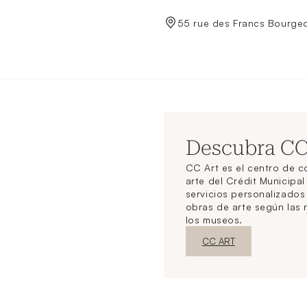
de Crédit Municipal de Paris
55 rue des Francs Bourgeo
Descubra C
CC Art es el centro de 
arte del Crédit Municipal
servicios personalizado
obras de arte según las
los museos.
Nueva ventanaDescubrir
CC ART