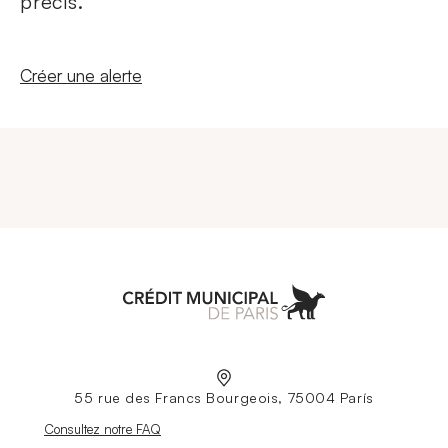
précis.
Nouvelle fenêtre
Créer une alerte
Aller à l'accueil
55 rue des Francs Bourgeois, 75004 París
Nouvelle fenêtre
Consultez notre FAQ