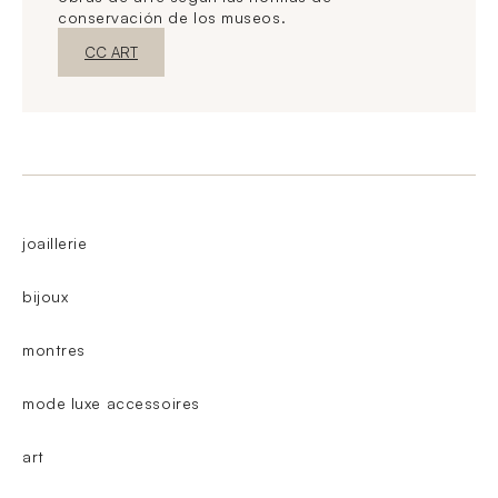
conservación de los museos.
Nueva ventanaDescubrir
CC ART
joaillerie
bijoux
montres
mode luxe accessoires
art