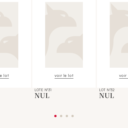
le lot
voir le lot
voir 
LOTE N°31
LOT N°32
NUL
NUL