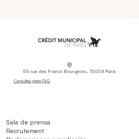
Aller à l'accueil
55 rue des Francs Bourgeois, 75004 París
Nouvelle fenêtre
Consultez notre FAQ
Sala de prensa
Recrutement