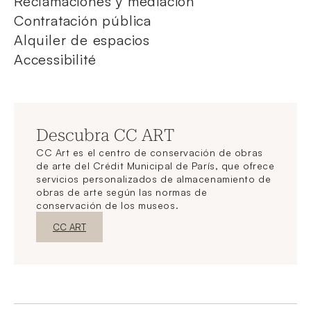
Reclamaciones y mediación
Contratación pública
Alquiler de espacios
Accessibilité
Descubra CC ART
CC Art es el centro de conservación de obras
de arte del Crédit Municipal de París, que ofrece
servicios personalizados de almacenamiento de
obras de arte según las normas de
conservación de los museos.
Nueva ventanaDescubrir
CC ART