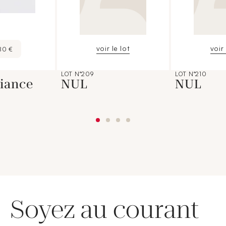
voir le lot
voir 
80 €
LOT N°209
LOT N°210
iance
NUL
NUL
Soyez au courant