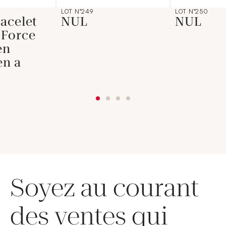
LOT N°249
LOT N°250
acelet
NUL
NUL
"Force
en
en a
Soyez au courant
des ventes qui