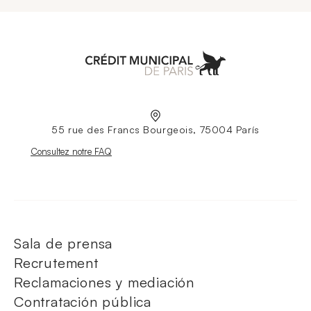
Aller à l'accueil
55 rue des Francs Bourgeois, 75004 París
Nouvelle fenêtre
Consultez notre FAQ
Sala de prensa
Recrutement
Reclamaciones y mediación
Contratación pública