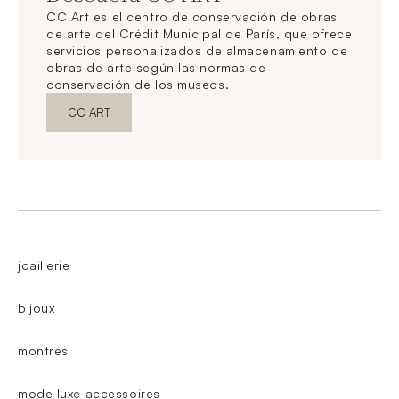
CC Art es el centro de conservación de obras
de arte del Crédit Municipal de París, que ofrece
servicios personalizados de almacenamiento de
obras de arte según las normas de
conservación de los museos.
Nueva ventanaDescubrir
CC ART
joaillerie
bijoux
montres
mode luxe accessoires