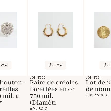
960 €
140 €
1
LOT N°233
LOT N°234
 bouton-
Paire de créoles
Lot de 2
reilles
facettées en or
de monn
 mil. à
750 mil.
800 / 900 €
(Diamètr
 €
60 / 80 €