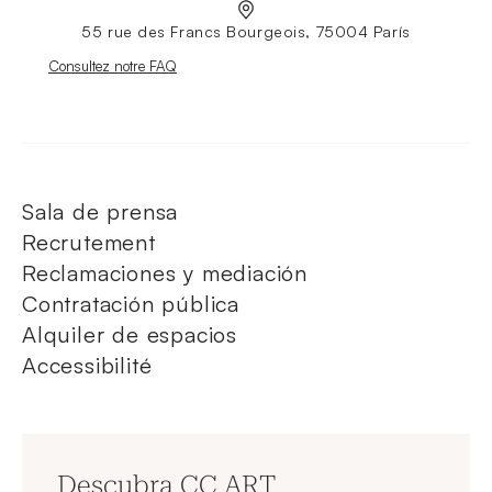
55 rue des Francs Bourgeois, 75004 París
Nouvelle fenêtre
Consultez notre FAQ
Sala de prensa
Recrutement
Reclamaciones y mediación
Contratación pública
Alquiler de espacios
Accessibilité
Descubra CC ART