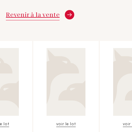
Revenir à la vente
le lot
voir le lot
voir 