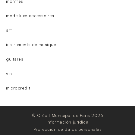
montres
mode luxe accessoires
art
instruments de musique
guitares
vin
microcredit
© Crédit Municipal de Paris 2026
Información jurídica
Protección de datos personales