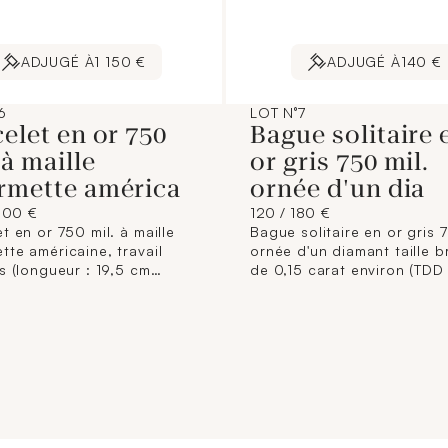
ADJUGÉ À
1 150 €
ADJUGÉ À
140 €
6
LOT N°7
elet en or 750
Bague solitaire 
 à maille
or gris 750 mil.
rmette américa
ornée d'un dia
900 €
120 / 180 €
t en or 750 mil. à maille
Bague solitaire en or gris 7
tte américaine, travail
ornée d'un diamant taille br
s (longueur : 19,5 cm
de 0,15 carat environ (TDD 
) (largeur : 12,4 mm
2,8 g. brut
) (petits chocs). 19,4 g.