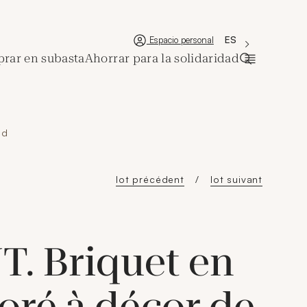
'Choisir une lan
Nueva ventana
La langue couran
ES
Espacio personal
rar en subasta
Ahorrar para la solidaridad
Abrir la ba
 d
lot précédent
lot suivant
. Briquet en