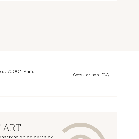
is, 75004 París
Nouvelle fenêtre
Consultez notre FAQ
C ART
conservación de obras de