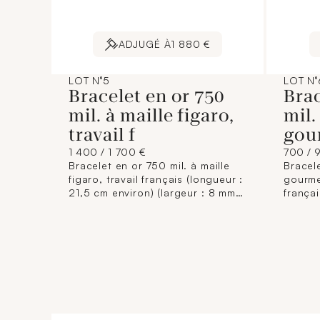
ADJUGÉ À
1 880 €
LOT N°5
LOT N°
Bracelet en or 750
Brac
mil. à maille figaro,
mil.
travail f
gou
1 400 / 1 700 €
700 / 
Bracelet en or 750 mil. à maille
Bracele
figaro, travail français (longueur :
gourme
21,5 cm environ) (largeur : 8 mm
françai
environ). 38,7 g.
environ
environ