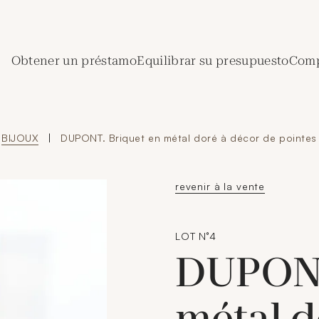
de Crédit Municipal de Paris
Obtener un préstamo
Equilibrar su presupuesto
Comp
BIJOUX
|
DUPONT. Briquet en métal doré à décor de pointes
revenir à la vente
LOT N°4
DUPONT