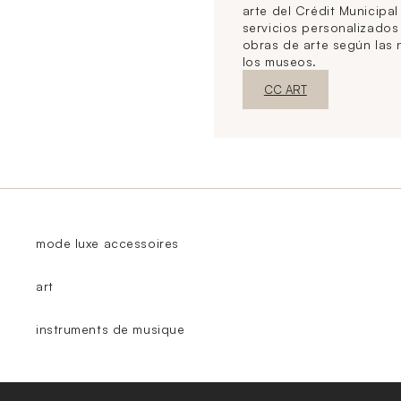
arte del Crédit Municipal
servicios personalizado
obras de arte según las
los museos.
Nueva ventanaDescubrir
CC ART
mode luxe accessoires
art
instruments de musique