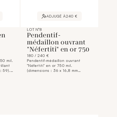
ADJUGÉ À
240 €
LOT N°8
en
Pendentif-
médaillon ouvrant
"Néfertiti" en or 750
180 / 240 €
50 mil.
Pendentif-médaillon ouvrant
illant
"Néfertiti" en or 750 mil.
: 59).
(dimensions : 36 x 16,8 mm
environ) (déformation). 6,6 g.
brut