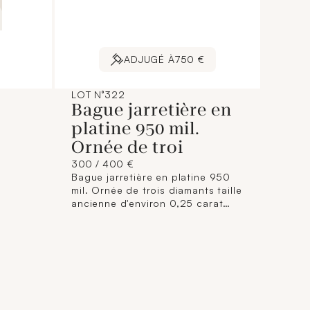
ADJUGÉ À
750 €
LOT N°322
Bague jarretière en
platine 950 mil.
Ornée de troi
300 / 400 €
Bague jarretière en platine 950
mil. Ornée de trois diamants taille
ancienne d'environ 0,25 carat
chacun. (Largeur: 1,5 cm environ)
(TDD: 51)(soudée). 6,2 g. brut.