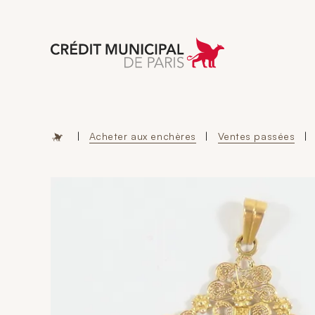
Aller à l'accueil 
|
Acheter aux enchères
|
Ventes passées
|