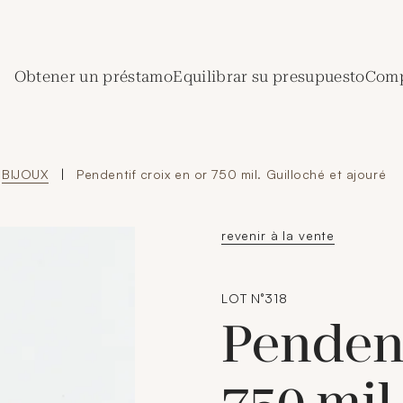
de Crédit Municipal de Paris
Obtener un préstamo
Equilibrar su presupuesto
Comp
BIJOUX
|
Pendentif croix en or 750 mil. Guilloché et ajouré
revenir à la vente
LOT N°318
Pendent