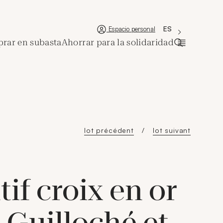
'Choisir une lan
Nueva ventana
La langue couran
ES
Espacio personal
rar en subasta
Ahorrar para la solidaridad
Abrir la ba
lot précédent
lot suivant
if croix en or