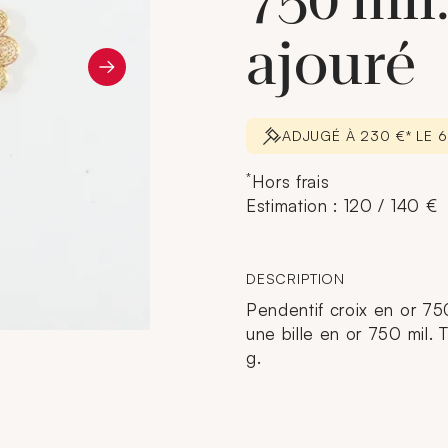
750 mil
ajouré
ADJUGÉ À 230 €* LE 
*
Hors frais
Estimation : 120 / 140 €
DESCRIPTION
Pendentif croix en or 750
une bille en or 750 mil. T
g.