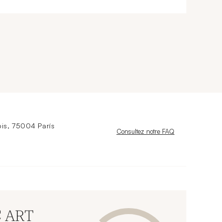
is, 75004 París
Nouvelle fenêtre
Consultez notre FAQ
C ART