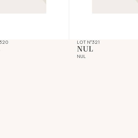
°320
LOT N°321
L
NUL
NUL