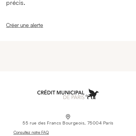
précis.
Nouvelle fenêtre
Créer une alerte
Aller à l'accueil
55 rue des Francs Bourgeois, 75004 París
Nouvelle fenêtre
Consultez notre FAQ