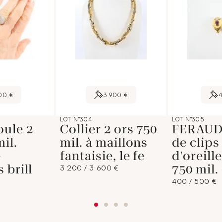
00 €
3 900 €
LOT N°304
LOT N°305
oule 2
Collier 2 ors 750
FERAUD.
il.
mil. à maillons
de clips
e
fantaisie, le fe
d'oreill
 brill
750 mil.
3 200 / 3 600 €
400 / 500 €