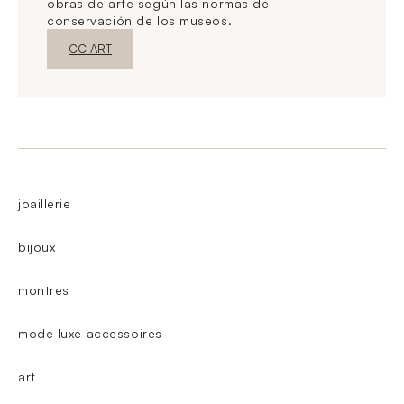
obras de arte según las normas de
conservación de los museos.
Nueva ventanaDescubrir
CC ART
joaillerie
bijoux
montres
mode luxe accessoires
art