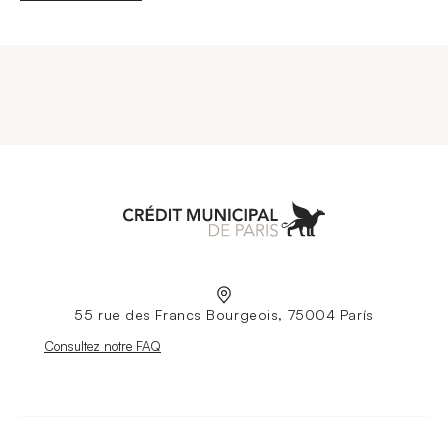
Aller à l'accueil
55 rue des Francs Bourgeois, 75004 París
Nouvelle fenêtre
Consultez notre FAQ