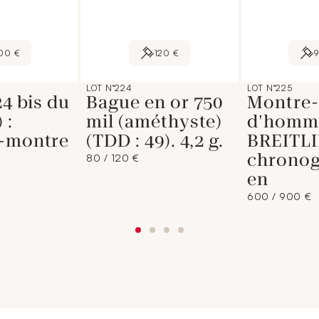
00 €
120 €
LOT N°224
LOT N°225
24 bis du
Bague en or 750
Montre-
 :
mil (améthyste)
d'homm
t-montre
(TDD : 49). 4,2 g.
BREITL
chrono
80 / 120 €
en
600 / 900 €