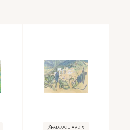
ADJUGÉ À
90 €