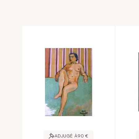
ADJUGÉ À
90 €