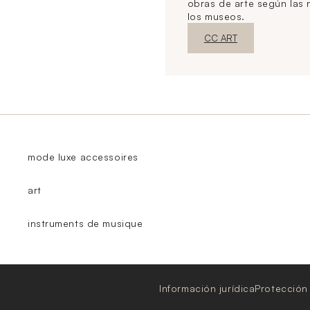
obras de arte según las
los museos.
Nueva ventanaDescubrir
CC ART
mode luxe accessoires
art
instruments de musique
Información jurídica
Protección