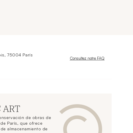
is, 75004 París
Nouvelle fenêtre
Consultez notre FAQ
C ART
conservación de obras de
 de París, que ofrece
s de almacenamiento de