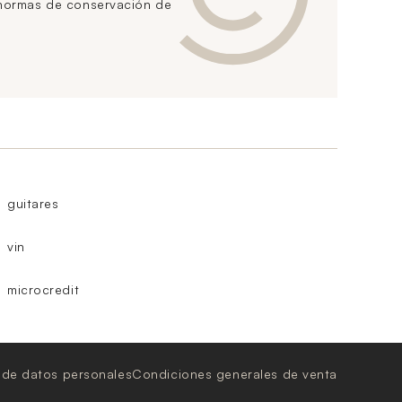
 normas de conservación de
guitares
vin
microcredit
 de datos personales
Condiciones generales de venta