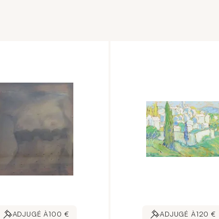
ADJUGÉ À
100 €
ADJUGÉ À
120 €