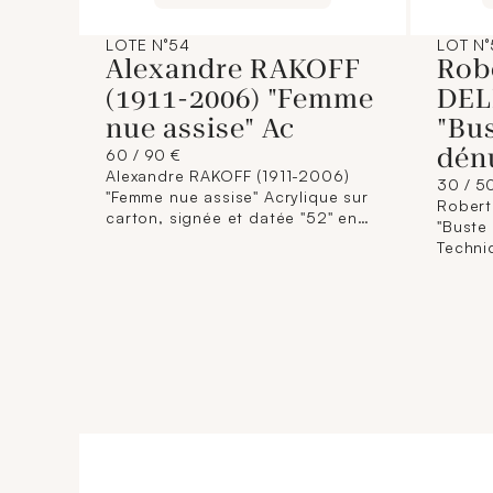
LOTE N°54
LOT N°
Alexandre RAKOFF
Rob
(1911-2006) "Femme
DEL
nue assise" Ac
"Bu
dén
60 / 90 €
Alexandre RAKOFF (1911-2006)
30 / 5
"Femme nue assise" Acrylique sur
Rober
carton, signée et datée "52" en
"Buste
bas à droite. Dimensions à vue :
Techni
34,5 x 24,5 cm.
"96" en
47 x 3