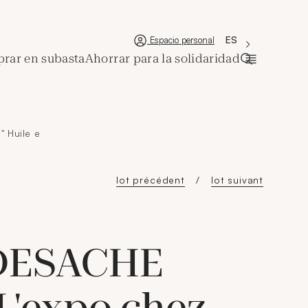
'Choisir une lan
Nueva ventana
La langue couran
ES
Espacio personal
rar en subasta
Ahorrar para la solidaridad
Abrir la ba
 Huile e
lot précédent
lot suivant
 DESACHE