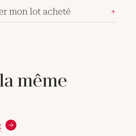
er mon lot acheté
 la même
e