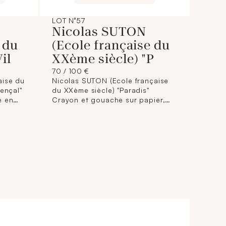
LOT N°57
Nicolas SUTON
 du
(Ecole française du
il
XXème siècle) "P
70 / 100 €
aise du
Nicolas SUTON (Ecole française
ençal"
du XXème siècle) "Paradis"
e en
Crayon et gouache sur papier,
à vue :
signé, titré et daté"55"en bas à
droite. Dimensions à vue : 34,5 x
46,2 cm. (Encadré). (Insolé).