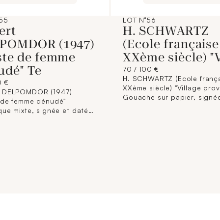
55
LOT N°56
ert
H. SCHWARTZ
POMDOR (1947)
(Ecole française
ste de femme
XXème siècle) "V
udé" Te
70 / 100 €
H. SCHWARTZ (Ecole franç
0 €
XXème siècle) "Village prov
t DELPOMDOR (1947)
Gouache sur papier, signé
 de femme dénudé"
bas à gauche. Dimensions 
que mixte, signée et datée
37 x 47 cm (Encadré).
 bas à droite. Dimensions :
6,5 cm. (Encadré).