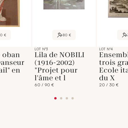
90 €
80 €
LOT N°3
LOT N°4
 oban
Lila de NOBILI
Ensembl
Danseur
(1916-2002)
trois gr
ail" en
"Projet pour
Ecole it
l'âme et l
du X
60 / 90 €
20 / 30 €