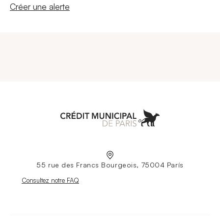
Nouvelle fenêtre
Créer une alerte
Aller à l'accueil
55 rue des Francs Bourgeois, 75004 París
Nouvelle fenêtre
Consultez notre FAQ