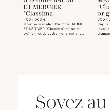
d'homme BAUME
MA
ET MERCIER
"Cha
"Classima
or g
400 / 600 €
300 / 
Montre-bracelet d'homme BAUME
Bague
ET MERCIER "Classima" en acier,
love" e
boîtier rond, cadran gris métalisé
diamant
à index et chiffres romains,
signée
guichet dateur à 3H, mouvement
automatique, sur bracelet cuir
noir usagé à boucle déployante
papillon siglée.
Soyez au