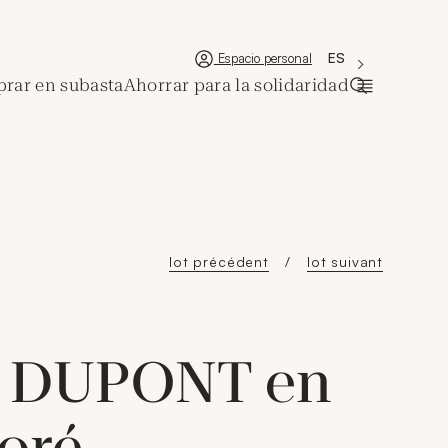
'Choisir une lan
Nueva ventana
La langue couran
ES
Espacio personal
rar en subasta
Ahorrar para la solidaridad
Abrir la ba
lot précédent
lot suivant
t DUPONT en