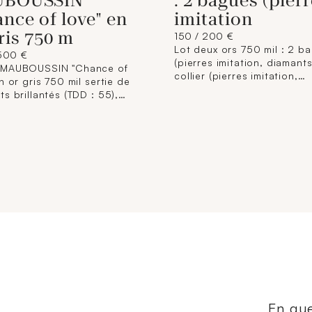
UBOUSSIN
: 2 bagues (pier
nce of love" en
imitation
ris 750 m
150 / 200 €
Lot deux ors 750 mil : 2 b
500 €
(pierres imitation, diamants
 MAUBOUSSIN "Chance of
collier (pierres imitation,
n or gris 750 mil sertie de
hématite). 8,4 g.
s brillantés (TDD : 55),
 et numérotée. 3,6 g.
En que