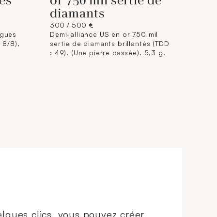
res
or 750 mil sertie de
diamants
300 / 500 €
agues
Demi-alliance US en or 750 mil
 8/8),
sertie de diamants brillantés (TDD
: 49). (Une pierre cassée). 5,3 g.
lques clics, vous pouvez créer