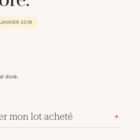
oré.
 JANVIER 2018
l doré.
er mon lot acheté