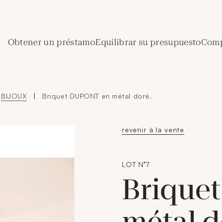
de Crédit Municipal de Paris
Obtener un préstamo
Equilibrar su presupuesto
Comp
BIJOUX
|
Briquet DUPONT en métal doré.
revenir à la vente
LOT N°7
Brique