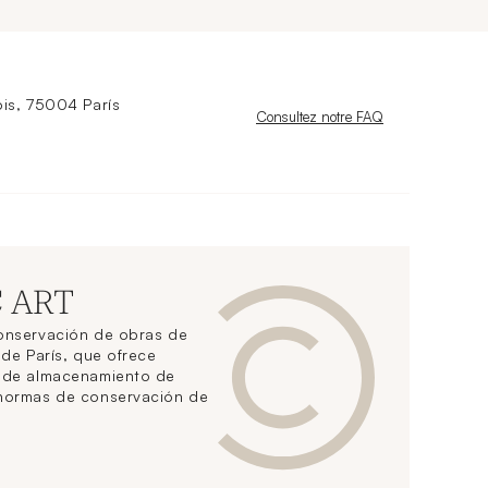
is, 75004 París
Nouvelle fenêtre
Consultez notre FAQ
C ART
conservación de obras de
 de París, que ofrece
s de almacenamiento de
 normas de conservación de