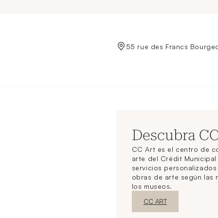
de Crédit Municipal de Paris
55 rue des Francs Bourgeo
Descubra C
CC Art es el centro de 
arte del Crédit Municipal
servicios personalizado
obras de arte según las
los museos.
Nueva ventanaDescubrir
CC ART