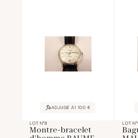
ADJUGÉ À
1 100 €
LOT N°8
LOT N°
Montre-bracelet
Bag