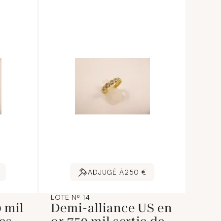
ADJUGÉ À
250 €
LOTE Nº 14
 mil
Demi-alliance US en