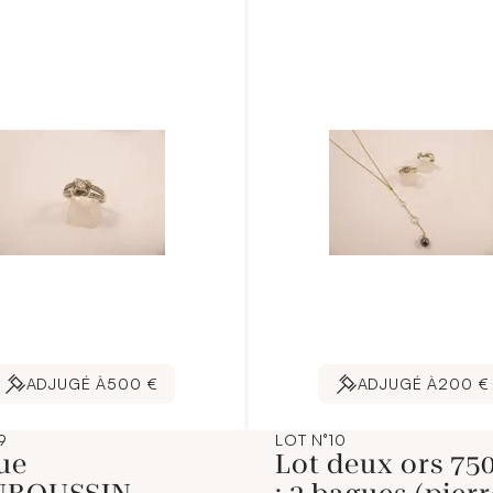
ADJUGÉ À
500 €
ADJUGÉ À
200 €
9
LOT N°10
ue
Lot deux ors 750