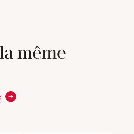
 la même
e