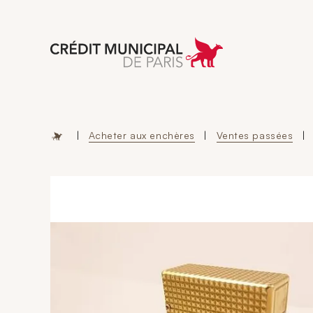
Aller à l'accueil 
|
Acheter aux enchères
|
Ventes passées
|