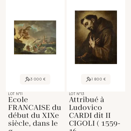
3 000 €
1 800 €
LOT N°11
LOT N°13
Ecole
Attribué à
FRANCAISE du
Ludovico
début du XIXe
CARDI dit II
siècle, dans le
CIGOLI ( 1559-