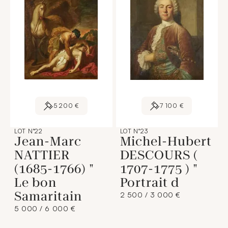
5 200 €
7 100 €
LOT N°22
LOT N°23
Jean-Marc
Michel-Hubert
NATTIER
DESCOURS (
(1685-1766) "
1707-1775 ) "
Le bon
Portrait d
Samaritain
2 500 / 3 000 €
5 000 / 6 000 €