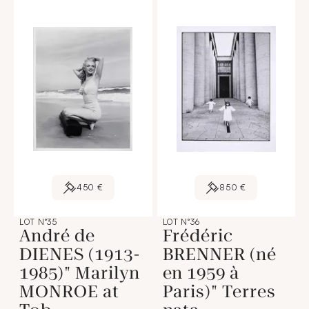
450 €
850 €
LOT N°35
LOT N°36
André de
Frédéric
DIENES (1913-
BRENNER (né
1985)" Marilyn
en 1959 à
MONROE at
Paris)" Terres