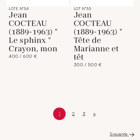
LOTE N°54
LOT N°55
Jean
Jean
COCTEAU
COCTEAU
(1889-1963) "
(1889-1963) "
Le sphinx "
Tête de
Crayon, mon
Marianne et
têt
400 / 600 €
300 / 500 €
1
2
3
»
Page courante
Page 1 sur 4
Page
Page
Dernière page
Siguiente