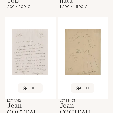
Tob
nata
200 / 300 €
1 200 / 1 500 €
1 100 €
850 €
LOT N°52
LOTE N°53
Jean
Jean
COCTEAU
COCTEAU