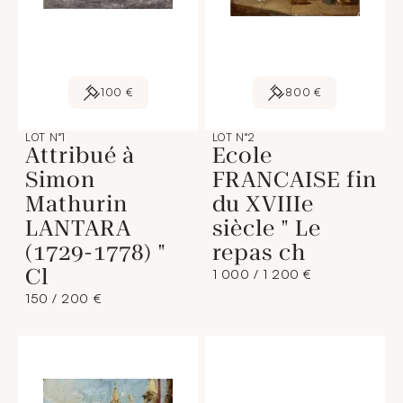
100 €
800 €
LOT N°1
LOT N°2
Attribué à
Ecole
Simon
FRANCAISE fin
Mathurin
du XVIIIe
LANTARA
siècle " Le
(1729-1778) "
repas ch
Cl
1 000 / 1 200 €
150 / 200 €