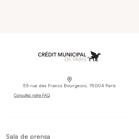
Aller à l'accueil
55 rue des Francs Bourgeois, 75004 París
Nouvelle fenêtre
Consultez notre FAQ
Sala de prensa