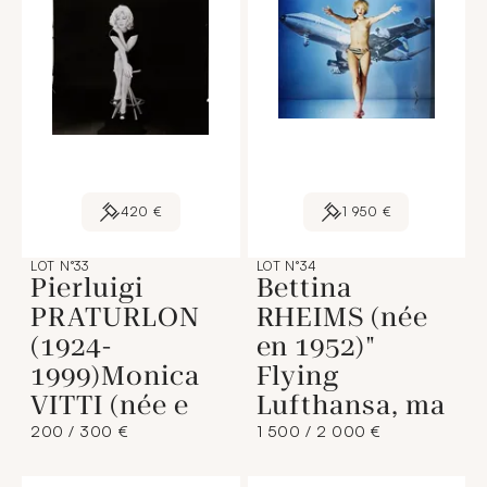
420 €
1 950 €
LOT N°33
LOT N°34
Pierluigi
Bettina
PRATURLON
RHEIMS (née
(1924-
en 1952)"
1999)Monica
Flying
VITTI (née e
Lufthansa, ma
200 / 300 €
1 500 / 2 000 €