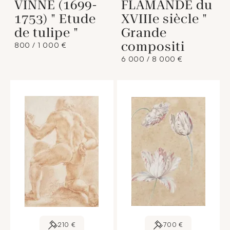
VINNE (1699-
FLAMANDE du
1753) " Etude
XVIIIe siècle "
de tulipe "
Grande
compositi
800 / 1 000 €
6 000 / 8 000 €
210 €
700 €