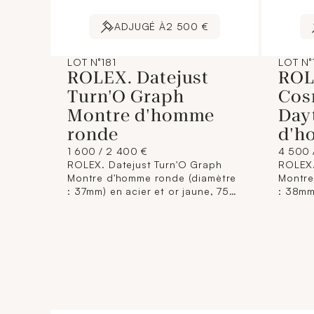
ADJUGÉ À
2 500 €
LOT N°181
LOT N°
ROLEX. Datejust
ROL
Turn'O Graph
Cos
Montre d'homme
Day
ronde
d'h
1 600 / 2 400 €
4 500 
ROLEX. Datejust Turn'O Graph
ROLEX
Montre d'homme ronde (diamètre
Montre
: 37mm) en acier et or jaune, 750
: 38mm
millièmes, lunette tournante
millièm
graduée. Cadran doré, index
gravée
bâtons en applique. Mouvement
Cadran
mécanique à remontage
blancs
automatique, trotteuse centrale,
Mouvem
datographe guichet à 3h.
chrono
Bracelet “Oyster” en acier et or
automa
jaune, 750 millièmes. N°X430941.
Bracel
Référence : 16263. Poids brut:
millièm