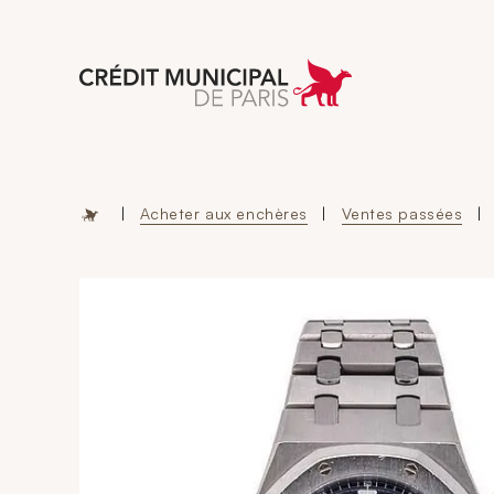
Aller à l'accueil 
|
Acheter aux enchères
|
Ventes passées
|