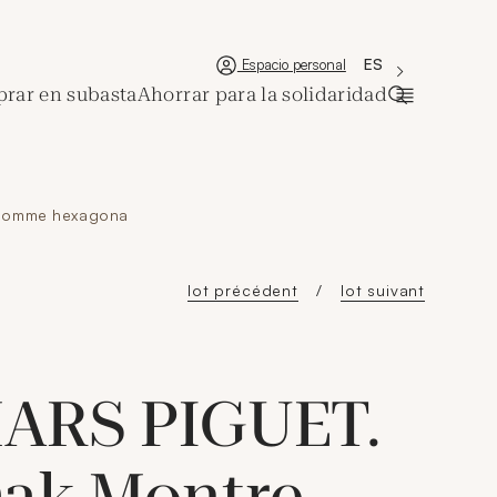
'Choisir une lan
Nueva ventana
La langue couran
ES
Espacio personal
rar en subasta
Ahorrar para la solidaridad
Abrir la ba
’homme hexagona
lot précédent
lot suivant
ARS PIGUET.