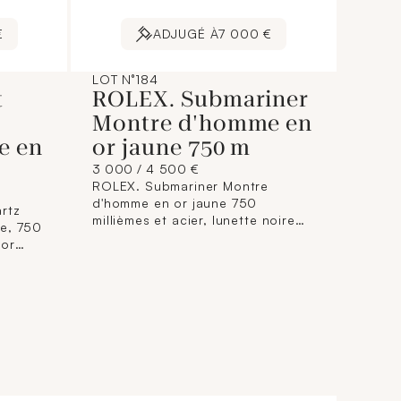
€
ADJUGÉ À
7 000 €
LOT N°184
t
ROLEX. Submariner
Montre d'homme en
e en
or jaune 750 m
3 000 / 4 500 €
ROLEX. Submariner Montre
d'homme en or jaune 750
rtz
millièmes et acier, lunette noire
e, 750
tournante, unidirectionnelle en or
 or
jaune 750 millièmes, bracelet”
er
Oyster” or jaune 750 millièmes et
acier, fermoir Flip-Lock. Cadran
noir, index “Cerclés”. Aiguilles
ement
“Mercedes”. Mouvement
mécanique à remontage
automatique, trotteuse centrale.
013.
N°29 FM 7437. Référence :
crin ni
116613LN. Poids brut : 165,6g.