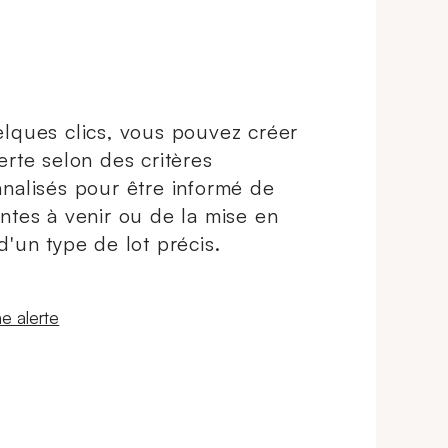
Boîte, écrin, papiers, deux
maillons.
lques clics, vous pouvez créer
erte selon des critères
nalisés pour être informé de
ntes à venir ou de la mise en
d'un type de lot précis.
 fenêtre
e alerte