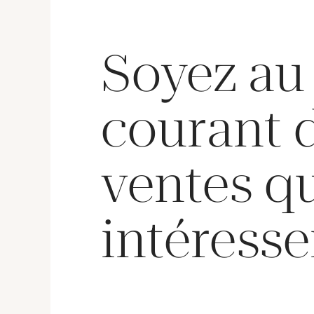
108,3g. Sans écrin ni papiers.
Lock”.
N°F248
Sans éc
Soyez au
courant 
ventes q
intéresse