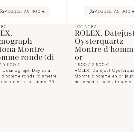
ADJUGÉ À
9 400 €
ADJUGÉ À
2 200 
182
LOT N°183
EX.
ROLEX. Datejus
mograph
Oysterquartz
tona Montre
Montre d'homm
omme ronde (di
or
/ 6 500 €
1 500 / 2 500 €
. Cosmograph Daytona
ROLEX. Datejust Oysterqua
 d'homme ronde (diamètre
Montre d'homme en or jaun
) en acier et or jaune, 750
millièmes et acier, bracelet
es. Fond vissé. Lunette fixe
jaune, 750 millièmes et aci
: Units Per Hour 400.
intégré. Lunette cannelée.
 blanc, 3 compteurs
Cadran doré “soleil”, index
, zones dorées.
bâtons en applique. Mouv
ent mécanique, faisant
quartz. Trotteuse centrale.
graphe, à remontage
Datographe guichet à 3h.
tique, trotteuse centrale.
N°5579274. Référence : 17
et “Oyster” or, 750
Poids brut : 108,6g. Sans é
es et acier fermoir “Flip-
papiers.