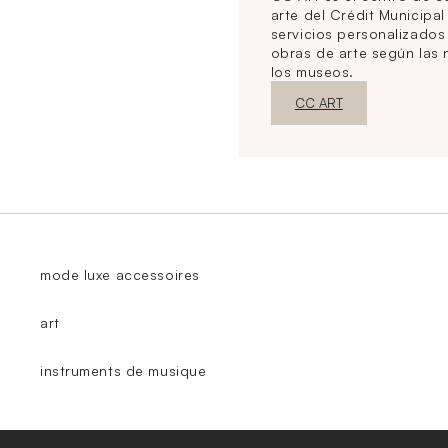
arte del Crédit Municipal
servicios personalizado
obras de arte según las
los museos.
Nueva ventanaDescubrir
CC ART
mode luxe accessoires
art
instruments de musique