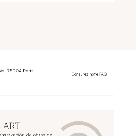
is, 75004 París
Nouvelle fenêtre
Consultez notre FAQ
C ART
conservación de obras de