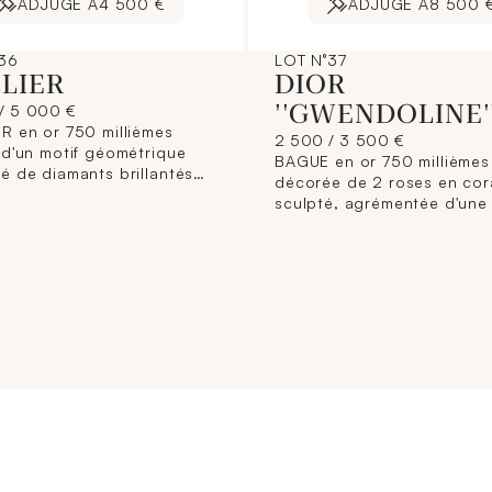
ADJUGÉ À
4 500 €
ADJUGÉ À
8 500 
36
LOT N°37
LIER
DIOR
''GWENDOLINE'
/ 5 000 €
R en or 750 millièmes
2 500 / 3 500 €
 d'un motif géométrique
BAGUE en or 750 millièmes
é de diamants brillantés
décorée de 2 roses en cora
t un diamant taille
sculpté, agrémentée d'une 
e en serti clos, tour de
les ailes déployées et la tê
mposé d'une chaîne maille
ponctuées de diamants bril
tte en chute avec fermoir
Monture à décor feuillagé.
eton.Poids du diamant:
Signée, numérotée G 8075
s env.Poids brut: 31.7 g.
brut: 39.1 g. TDD: 50.On y 
39 cm.
une paire de CLIPS D'OREI
l'identique. Signés, numér
1459.Poids brut: 18.7 g.