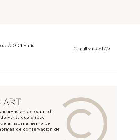
is, 75004 París
Nouvelle fenêtre
Consultez notre FAQ
C ART
conservación de obras de
 de París, que ofrece
s de almacenamiento de
 normas de conservación de