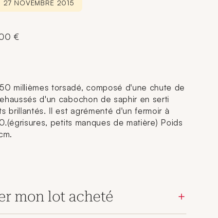
E 27 NOVEMBRE 2015
000 €
750 millièmes torsadé, composé d'une chute de
l rehaussés d'un cabochon de saphir en serti
s brillantés. Il est agrémenté d'un fermoir à
960.(égrisures, petits manques de matière) Poids
 cm.
er mon lot acheté