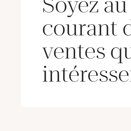
Soyez au
courant 
ventes q
intéresse