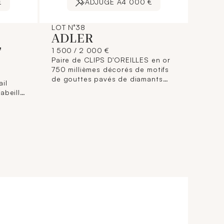
€
ADJUGÉ À
4 000 €
LOT N°38
ADLER
'
1 500 / 2 000 €
Paire de CLIPS D'OREILLES en or
750 millièmes décorés de motifs
de gouttes pavés de diamants
il
brillantés retenant des saphirs
abeille
jaunes taille cœur et bleus taille
te
poire en serti clos. Ils sont
lantés.
agrémentés de 5 rangs de
rondelles facettées en saphir
.Poids
rose. (manques)Poids brut: 32.7
joint
g.
LLES à
otés B