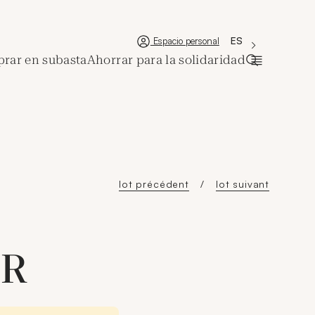
'Choisir une lan
Nueva ventana
La langue couran
ES
Espacio personal
rar en subasta
Ahorrar para la solidaridad
Abrir la ba
lot précédent
lot suivant
ER