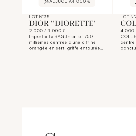
ADJUGÉ À
4 000 €
LOT N°35
LOT N°
DIOR ''DIORETTE'
COL
2 000 / 3 000 €
4 000 
Importante BAGUE en or 750
COLLIE
millièmes centrée d'une citrine
centré
orangée en serti griffe entourée
ponctu
d'un décor de fleurs émaillées,
retenan
d'un papillon et d'une coccinelle.
ancienn
Anneau à décor végétal émaillé
cou co
vert. Signée, numérotée
gourme
FO455.Poids brut: 31.5 g. TDD:
mousqu
52.
2.10 ct
Long: 