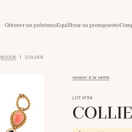
de Crédit Municipal de Paris
Obtener un préstamo
Equilibrar su presupuesto
Comp
BIJOUX
|
COLLIER
revenir à la vente
LOT N°34
COLLI