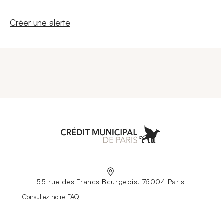
Nouvelle fenêtre
Créer une alerte
Aller à l'accueil
55 rue des Francs Bourgeois, 75004 Paris
Nouvelle fenêtre
Consultez notre FAQ