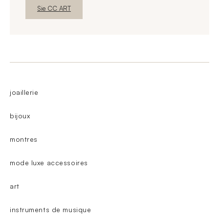
Neues FensterEntdecken
Sie CC ART
joaillerie
bijoux
montres
mode luxe accessoires
art
instruments de musique