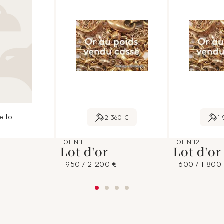
le lot
2 360 €
1
LOT N°11
LOT N°12
Lot d'or
Lot d'o
1 950 / 2 200 €
1 600 / 1 800