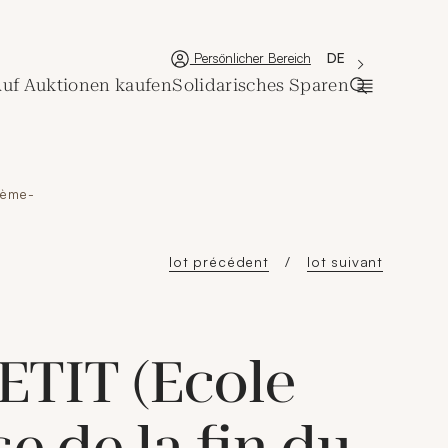
'Choisir une lan
Neues Fenster
La langue couran
DE
Persönlicher Bereich
uf Auktionen kaufen
Solidarisches Sparen
Suchleiste 
Xème-
lot précédent
lot suivant
ETIT (Ecole