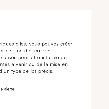
"L'Hiver" d'après DUSAULCHOY
(1781-?). Dim. (à vue) : 32,5 x 24,5
cm. (Encadrés) (Insolées, traces
d'humidité, déchirures)
lques clics, vous pouvez créer
erte selon des critères
nalisés pour être informé de
ntes à venir ou de la mise en
d'un type de lot précis.
 fenêtre
e alerte