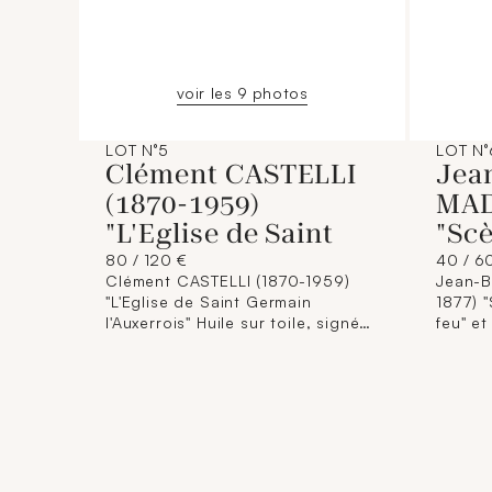
voir les 9 photos
LOT N°5
LOT N°
Clément CASTELLI
Jea
(1870-1959)
MAD
"L'Eglise de Saint
"Scè
80 / 120 €
40 / 6
Clément CASTELLI (1870-1959)
Jean-B
"L'Eglise de Saint Germain
1877) "Scène familiale au coin du
l'Auxerrois" Huile sur toile, signée
feu" et
en bas à droite, située,
terrasse
contresignée et cachet d'atelier
estamp
au dos. Dim. : 38 x 46 cm.
dans l
(Encadré sous verre) (Déchirures)
et en bas à 
19 x 2