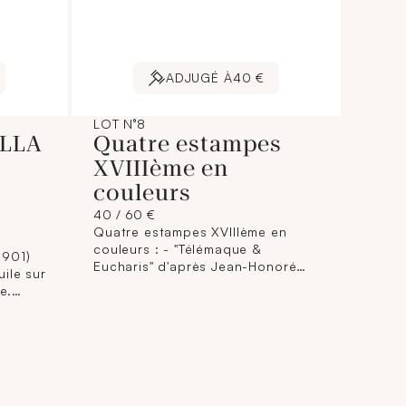
ADJUGÉ À
40 €
LOT N°8
ELLA
Quatre estampes
XVIIIème en
couleurs
40 / 60 €
Quatre estampes XVIIIème en
couleurs : - "Télémaque &
1901)
Eucharis" d'après Jean-Honoré
FRAGONARD (1732-1806). Dim. (à
e.
vue) : 33 x 24 cm. - "A beau
cacher" d'après Louis Marin
BONNET (1736 -1796). Dim. (à vue)
: 33 x 24 cm. - "Le Compliment ou
la matinée du jour de l'an" d'après
Philippe de BUCOURT (1755-
1832). Dim. (à vue) : 35 x 27 cm. -