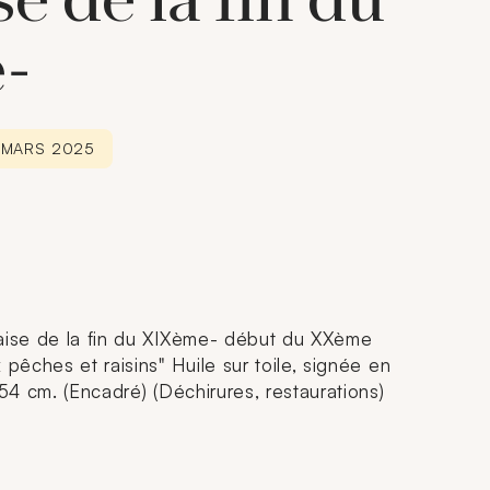
e de la fin du
-
3 MARS 2025
çaise de la fin du XIXème- début du XXème
 pêches et raisins" Huile sur toile, signée en
 54 cm. (Encadré) (Déchirures, restaurations)