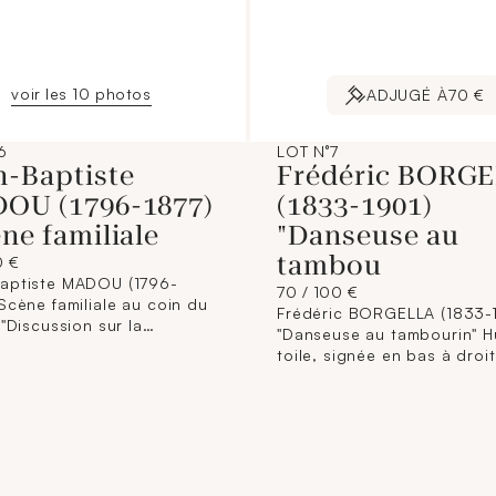
voir les 10 photos
ADJUGÉ À
70 €
6
LOT N°7
n-Baptiste
Frédéric BORG
OU (1796-1877)
(1833-1901)
ne familiale
"Danseuse au
tambou
0 €
aptiste MADOU (1796-
70 / 100 €
Frédéric BORGELLA (1833-
 "Discussion sur la
"Danseuse au tambourin" Huile sur
", vers 1830 Deux
toile, signée en bas à droit
es en couleurs, signées
Dim.: 27 x 19 cm. (Encadré)
a planche en bas à gauche
(Manques de matières,
droite. Dim. (à vue) :
craquelures)
5,5 cm.