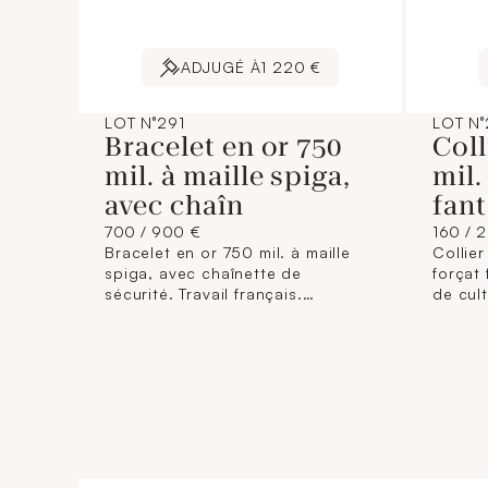
ADJUGÉ À
1 220 €
LOT N°291
LOT N
Bracelet en or 750
Coll
mil. à maille spiga,
mil.
avec chaîn
fant
700 / 900 €
160 / 
Bracelet en or 750 mil. à maille
Collier
spiga, avec chaînette de
forçat 
sécurité. Travail français.
de cul
(Longueur : 17 cm environ ;
(diamè
Largeur : 4,7 mm environ). 19,8 g.
(Longue