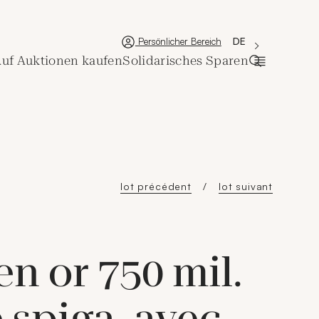
'Choisir une lan
Neues Fenster
La langue couran
DE
Persönlicher Bereich
uf Auktionen kaufen
Solidarisches Sparen
Suchleiste 
lot précédent
lot suivant
en or 750 mil.