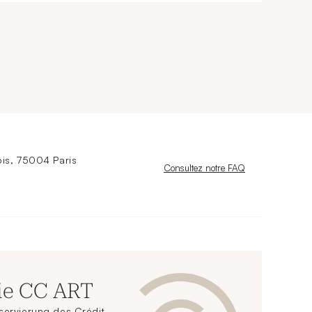
is, 75004 Paris
Nouvelle fenêtre
Consultez notre FAQ
ie CC ART
servierung des Crédit