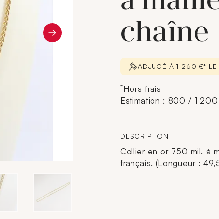
à maill
chaîne
ADJUGÉ À 1 260 €* L
*
Hors frais
Estimation : 800 / 1 200
DESCRIPTION
Collier en or 750 mil. à m
français. (Longueur : 49,