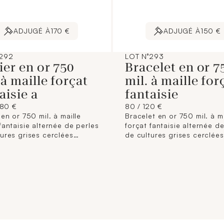
ADJUGÉ À
170 €
ADJUGÉ À
150 €
°292
LOT N°293
ier en or 750
Bracelet en or 7
 à maille forçat
mil. à maille for
aisie a
fantaisie
280 €
80 / 120 €
 en or 750 mil. à maille
Bracelet en or 750 mil. à ma
fantaisie alternée de perles
forçat fantaisie alternée d
tures grises cerclées
de cultures grises cerclées
tre : 8,3 mm environ).
(diamètre : 7,5 mm environ)
ur : 41 cm). 6,2 g. brut
(Longueur : 18 cm). 3,1 g. b