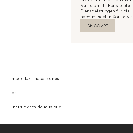
Municipal de Paris biete
Dienstleistungen für die
nach musealen Konservie
Neues FensterEntdecken
Sie CC ART
mode luxe accessoires
art
instruments de musique