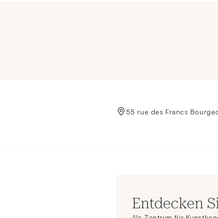
de Crédit Municipal de Paris
55 rue des Francs Bourgeo
Entdecken S
Als Zentrum für Kunstkon