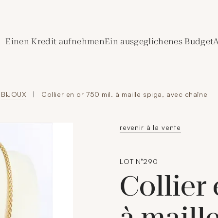
de Crédit Municipal de Paris
Einen Kredit aufnehmen
Ein ausgeglichenes Budget
A
BIJOUX
|
Collier en or 750 mil. à maille spiga, avec chaîne
revenir à la vente
LOT N°290
Collier 