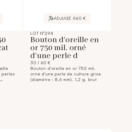
ADJUGÉ À
60 €
LOT N°294
50
Bouton d'oreille en
çat
or 750 mil. orné
d'une perle d
30 / 60 €
ille
Bouton d'oreille en or 750 mil.
e perles
orné d'une perle de culture grise
(diamètre : 8,6 mm). 1,2 g. brut
.
rut