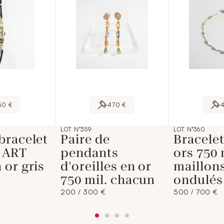
50 €
470 €
LOT N°359
LOT N°360
bracelet
Paire de
Bracele
 ART
pendants
ors 750 
or gris
d'oreilles en or
maillon
750 mil. chacun
ondulés 
200 / 300 €
500 / 700 €