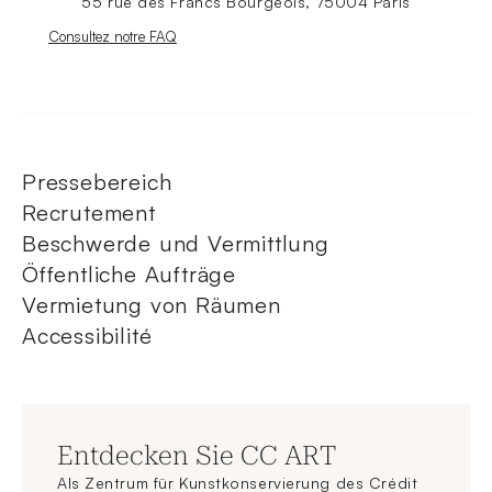
55 rue des Francs Bourgeois, 75004 Paris
Nouvelle fenêtre
Consultez notre FAQ
Pressebereich
Recrutement
Beschwerde und Vermittlung
Öffentliche Aufträge
Vermietung von Räumen
Accessibilité
Entdecken Sie CC ART
Als Zentrum für Kunstkonservierung des Crédit