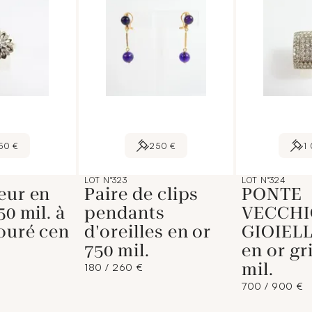
50 €
250 €
1
LOT N°323
LOT N°324
eur en
Paire de clips
PONTE
50 mil. à
pendants
VECCHI
ouré cen
d'oreilles en or
GIOIELL
750 mil.
en or gr
mil.
180 / 260 €
700 / 900 €