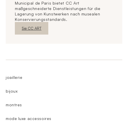
Municipal de Paris bietet CC Art
maßgeschneiderte Dienstleistungen für die
Lagerung von Kunstwerken nach musealen
Konservierungsstandards.
Neues FensterEntdecken
Sie CC ART
joaillerie
bijoux
montres
mode luxe accessoires