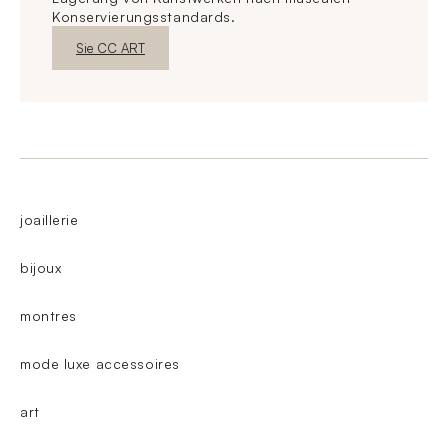
Konservierungsstandards.
Neues FensterEntdecken
Sie CC ART
joaillerie
bijoux
montres
mode luxe accessoires
art