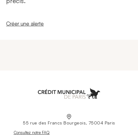
précis.
Nouvelle fenêtre
Créer une alerte
Aller à l'accueil
55 rue des Francs Bourgeois, 75004 Paris
Nouvelle fenêtre
Consultez notre FAQ