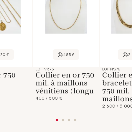
430 €
485 €
3
LOT N°375
LOT N°376
r 750
Collier en or 750
Collier 
mil. à maillons
bracelet
vénitiens (longu
750 mil.
maillon
400 / 500 €
2 600 / 3 00