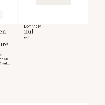
LOT N°319
 en
nul
nul
uré
il.
nt en
 mil.
 5,6