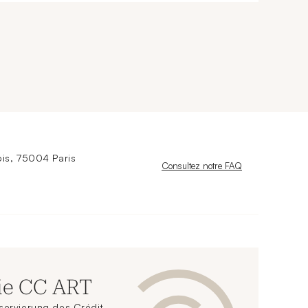
is, 75004 Paris
Nouvelle fenêtre
Consultez notre FAQ
ie CC ART
servierung des Crédit