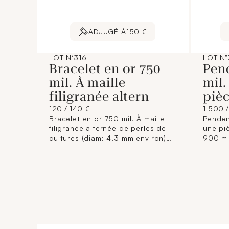
ADJUGÉ À
150 €
LOT N°316
LOT N°
Bracelet en or 750
Pend
mil. À maille
mil.
filigranée altern
pièc
120 / 140 €
1 500 /
Bracelet en or 750 mil. À maille
Penden
filigranée alternée de perles de
une pi
cultures (diam: 4,3 mm environ)
900 mil
(longueur: 18 cm environ). 3,5 g.
40,1 g.
brut.