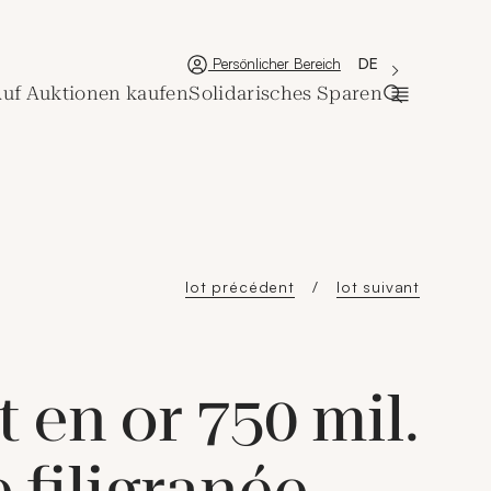
'Choisir une lan
Neues Fenster
La langue couran
DE
Persönlicher Bereich
uf Auktionen kaufen
Solidarisches Sparen
Suchleiste 
lot précédent
lot suivant
t en or 750 mil.