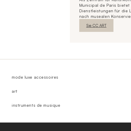
Municipal de Paris biete
Dienstleistungen für die
nach musealen Konservie
Neues FensterEntdecken
Sie CC ART
mode luxe accessoires
art
instruments de musique