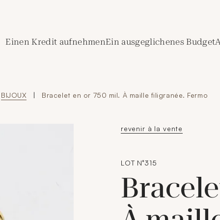
de Crédit Municipal de Paris
Einen Kredit aufnehmen
Ein ausgeglichenes Budget
A
BIJOUX
|
Bracelet en or 750 mil. À maille filigranée. Fermo
revenir à la vente
LOT N°315
Bracele