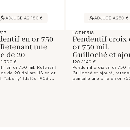
ADJUGÉ À
2 180 €
ADJUGÉ À
230 €
317
LOT N°318
entif en or 750
Pendentif croix
 Retenant une
or 750 mil.
e de 20
Guilloché et ajo
 1 700 €
120 / 140 €
tif en or 750 mil. Retenant
Pendentif croix en or 750 m
èce de 20 dollars US en or
Guilloché et ajouré, retena
. "Liberty" (datée 1908).
pampille une bille en or 750
 brut.
Travail français. (Longueur:
cm environ). 3,8 g.