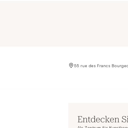
de Crédit Municipal de Paris
55 rue des Francs Bourgeo
Entdecken S
Als Zentrum für Kunstkon