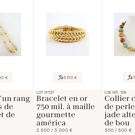
50 €
3 310 €
LOT N°137
LOS NR. 138
d'un rang
Bracelet en or
Collier
s de
750 mil. à maille
de perle
et de
gourmette
jade alt
américa
de bou
2 500 / 3 000 €
300 / 500 €