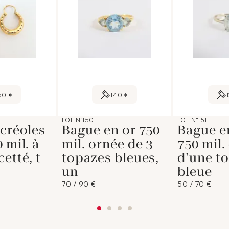
50 €
140 €
LOT N°150
LOT N°151
 créoles
Bague en or 750
Bague en
 mil. à
mil. ornée de 3
750 mil.
etté, t
topazes bleues,
d'une t
un
bleue
70 / 90 €
50 / 70 €