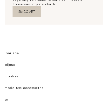
Konservierungsstandards.
Neues FensterEntdecken
Sie CC ART
joaillerie
bijoux
montres
mode luxe accessoires
art