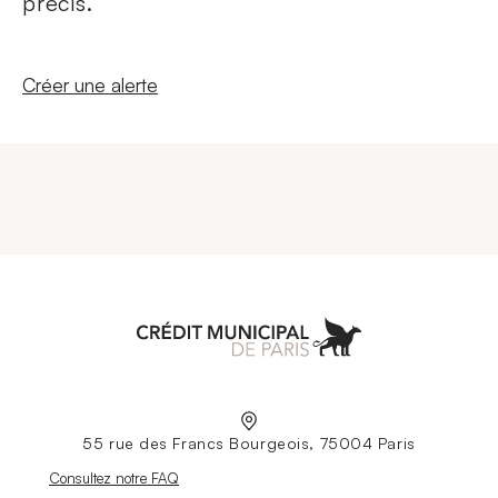
précis.
Nouvelle fenêtre
Créer une alerte
Aller à l'accueil
55 rue des Francs Bourgeois, 75004 Paris
Nouvelle fenêtre
Consultez notre FAQ