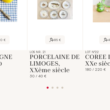
40 €
85 €
4
LOS NR. 21
LOT N°22
GNE
PORCELAINE DE
COREE 
0
LIMOGES,
XXe sièc
XXème siècle
180 / 220 €
30 / 40 €