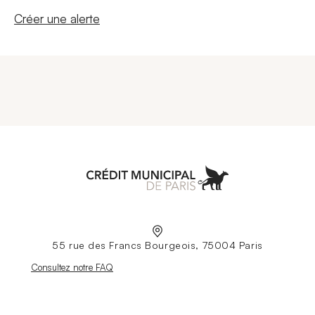
Nouvelle fenêtre
Créer une alerte
Aller à l'accueil
55 rue des Francs Bourgeois, 75004 Paris
Nouvelle fenêtre
Consultez notre FAQ