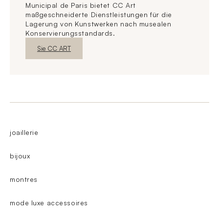
Municipal de Paris bietet CC Art
maßgeschneiderte Dienstleistungen für die
Lagerung von Kunstwerken nach musealen
Konservierungsstandards.
Neues FensterEntdecken
Sie CC ART
joaillerie
bijoux
montres
mode luxe accessoires