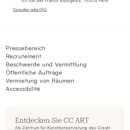
55 rue des Francs Bourgeois, 75004 Paris
Nouvelle fenêtre
Consultez notre FAQ
Pressebereich
Recrutement
Beschwerde und Vermittlung
Öffentliche Aufträge
Vermietung von Räumen
Accessibilité
Entdecken Sie CC ART
Als Zentrum für Kunstkonservierung des Crédit