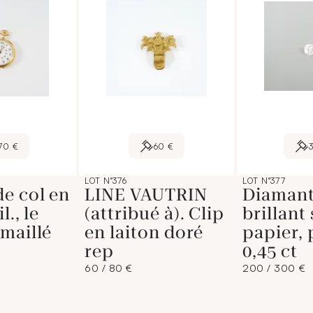
70 €
60 €
LOT N°376
LOT N°377
e col en
LINE VAUTRIN
Diamant 
l., le
(attribué à). Clip
brillant
maillé
en laiton doré
papier, 
rep
0,45 ct
60 / 80 €
200 / 300 €