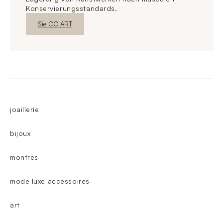
Konservierungsstandards.
Neues FensterEntdecken
Sie CC ART
joaillerie
bijoux
montres
mode luxe accessoires
art