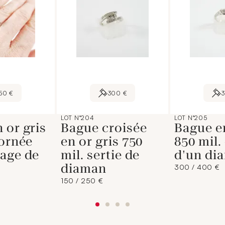
50 €
300 €
LOT N°204
LOT N°205
 or gris
Bague croisée
Bague e
 ornée
en or gris 750
850 mil.
age de
mil. sertie de
d'un di
diaman
300 / 400 €
150 / 250 €