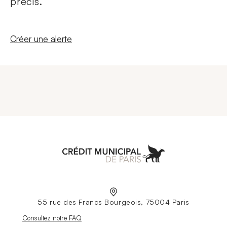
précis.
Nouvelle fenêtre
Créer une alerte
Aller à l'accueil
55 rue des Francs Bourgeois, 75004 Paris
Nouvelle fenêtre
Consultez notre FAQ