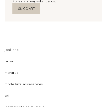
Konservierungsstandards.
Neues FensterEntdecken
Sie CC ART
joaillerie
bijoux
montres
mode luxe accessoires
art
instruments de musique