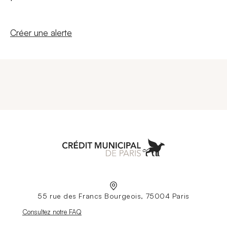
Nouvelle fenêtre
Créer une alerte
Aller à l'accueil
55 rue des Francs Bourgeois, 75004 Paris
Nouvelle fenêtre
Consultez notre FAQ