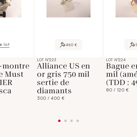
le lot
460 €
LOT N°223
LOT N°224
t-montre
Alliance US en
Bague e
e Must
or gris 750 mil
mil (am
IER
sertie de
(TDD : 49
sca
diamants
80 / 120 €
300 / 400 €