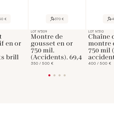
50 €
370 €
LOT N°309
LOT N°310
t
Montre de
Chaîne 
f en or
gousset en or
montre 
750 mil.
750 mil 
s brill
(Accidents). 69,4
acciden
350 / 500 €
400 / 500 €