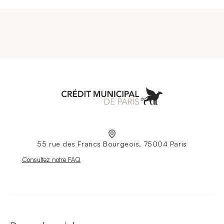
Aller à l'accueil
55 rue des Francs Bourgeois, 75004 Paris
Nouvelle fenêtre
Consultez notre FAQ