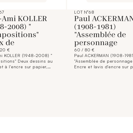
67
LOT N°68
-Ami KOLLER
Paul ACKERMA
8-2008) "
(1908-1981)
positions"
"Assemblée de
x de
personnage
220 €
60 / 80 €
i KOLLER (1948-2008) "
Paul ACKERMAN (1908-1981
itions" Deux dessins au
"Assemblée de personnage
et à l'encre sur papier,
Encre et lavis d'encre sur p
. Dimensions : 14,2 x 21 cm
signé en bas à droite. Dim
rés).
à vue : 16,5 x 18,5 cm (Enc