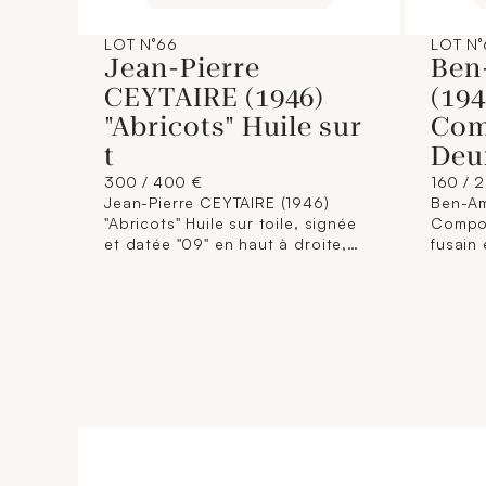
LOT N°66
LOT N°
Jean-Pierre
Ben
CEYTAIRE (1946)
(194
"Abricots" Huile sur
Com
t
Deu
300 / 400 €
160 / 
Jean-Pierre CEYTAIRE (1946)
Ben-Am
"Abricots" Huile sur toile, signée
Compos
et datée "09" en haut à droite,
fusain 
titrée et contresignée au dos.
signés
Dimensions : 27 x 41 cm (Non
(Encad
encadrée).