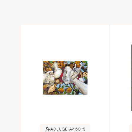
ADJUGÉ À
450 €