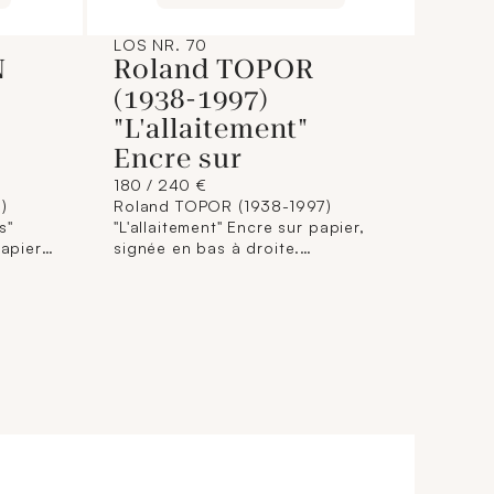
LOS NR. 70
N
Roland TOPOR
(1938-1997)
"L'allaitement"
Encre sur
180 / 240 €
)
Roland TOPOR (1938-1997)
s"
"L'allaitement" Encre sur papier,
apier,
signée en bas à droite.
ensions
Dimensions à vue : 29 x 33,5 cm.
adré).
(Encadrée).