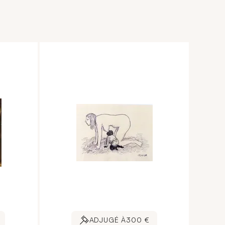
ADJUGÉ À
300 €