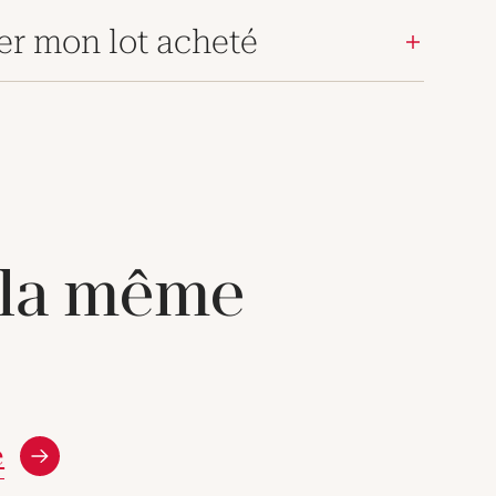
er mon lot acheté
 la même
e