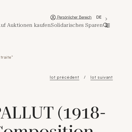
'Choisir une lan
Neues Fenster
La langue couran
DE
Persönlicher Bereich
uf Auktionen kaufen
Solidarisches Sparen
Suchleiste 
traite"
lot précédent
lot suivant
PALLUT (1918-