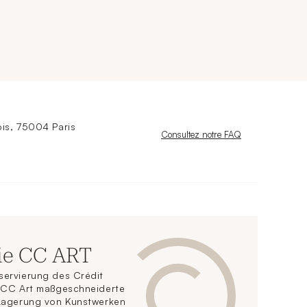
is, 75004 Paris
Nouvelle fenêtre
Consultez notre FAQ
ie CC ART
servierung des Crédit
t CC Art maßgeschneiderte
 Lagerung von Kunstwerken