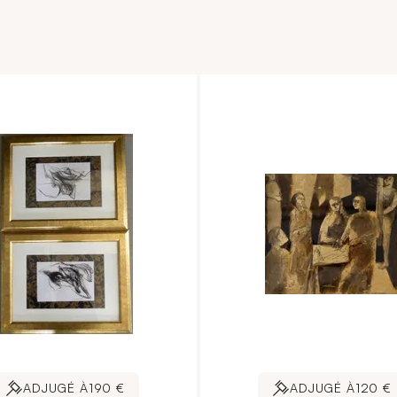
ADJUGÉ À
190 €
ADJUGÉ À
120 €