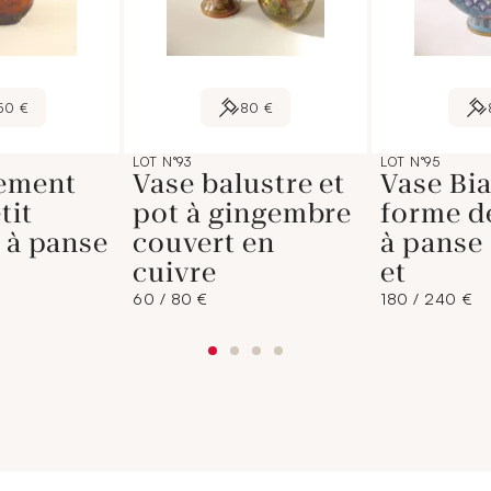
50 €
80 €
LOT N°93
LOT N°95
sement
Vase balustre et
Vase Bi
tit
pot à gingembre
forme d
e à panse
couvert en
à panse 
cuivre
et
60 / 80 €
180 / 240 €