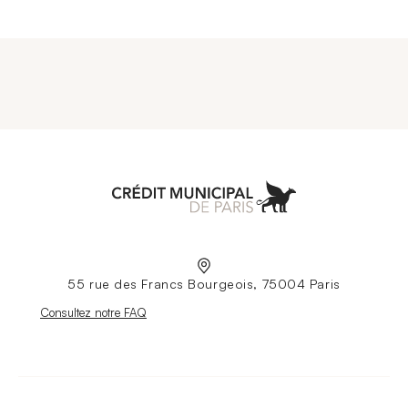
Aller à l'accueil
55 rue des Francs Bourgeois, 75004 Paris
Nouvelle fenêtre
Consultez notre FAQ