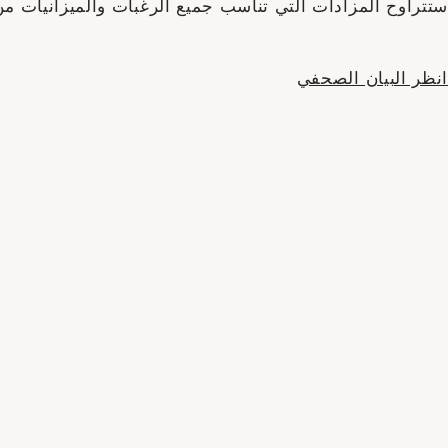
ستتراوح المزادات التي تناسب جميع الرغبات والميزانيات من 20 يورو إلى 2500 يور
انظر البيان الصحفي