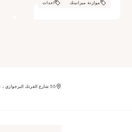
موازنة ميزانيتك
احداث
Aller à l'accueil de Crédit
55 شارع الفرنك البرجوازي ، 75004 باريس