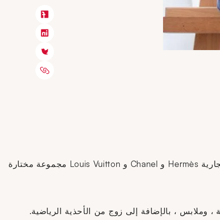
عاد البيع المواضيعي ، الذي أصبح الآن نصف سنوي ، والذي ينظمه Crédit Municipal de Paris ويقدم لمحبي العلامات التجارية Hermès و Chanel و Louis Vuitton مجموعة مختارة