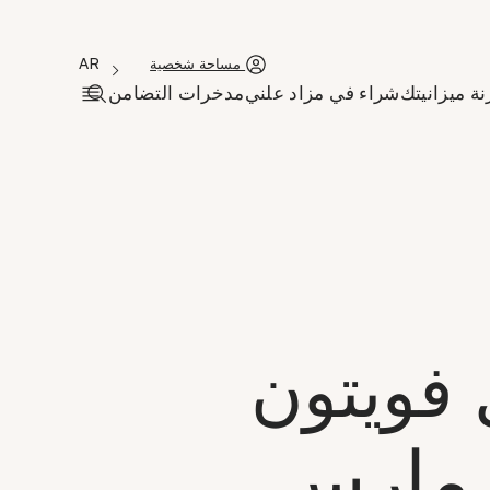
'Choisir une langue
نافذة جديدة
angue courante est
AR
مساحة شخصية
نة ميزانيتك
شراء في مزاد علني
مدخرات التضامن
افتح شريط ا
فويتون
الجديدة يوم السبت 14 مارس