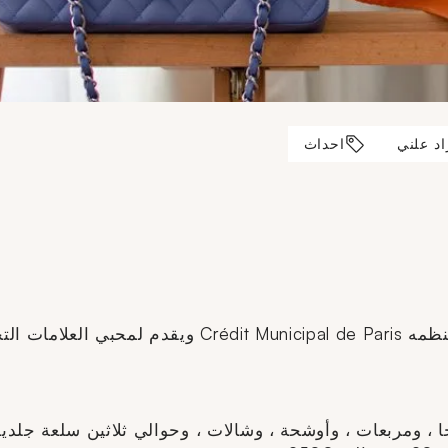
د علني
احداث