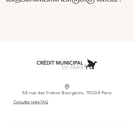
Aller à l'accueil
55 rue des Francs Bourgeois, 75004 Paris
Nouvelle fenêtre
Consultez notre FAQ