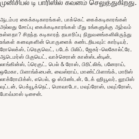
முனிசிபல் டி பாரிஸில் கவனம் செலுத்துகிறது.
ஆடம்பர கைக்கடிகாரங்கள், பாக்கெட் கைக்கடிகாரங்கள்
அல்லது சோப்பு கைக்கடிகாரங்கள் மீது உங்களுக்கு ஆர்வம்
உள்ளதா? சிறந்த கடிகாரத் தயாரிப்பு நிறுவனங்களிலிருந்து
உங்கள் கனவுகளின் பொருளைக் கண்டறியவும்: கார்டியர்,
ரோலெக்ஸ், ப்ரெகுவெட், படேக் பிலிப், ஜேகர்-லெகோல்ட்ரே,
ஆடெமர்ஸ் பிகுயெட், வாச்செரான் கான்ஸ்டன்டின்,
லாங்கின்ஸ், ப்ரெகுட், பெல் & ரோஸ், பிரிட்லிங், பனேராய்,
ஒமேகா, பிளாங்க்பைன், வைஸ்ராய், மாண்ட்பிளாங்க், மாரிஸ்
லாக்ரோயிக்ஸ், எபெல், ஓ ஸ்பிண்டன், டேக் ஹியூவர், லூயிஸ்
வுட்டன், பெக்யூக்நெட், மொவாடோ, மவுப்ரோஸ், மவுப்ரோஸ்,
போவ்மாஸ் டிசைன்.