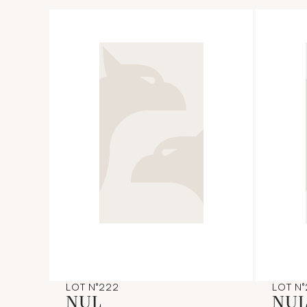
LOT N°222
LOT N
NUL
NU