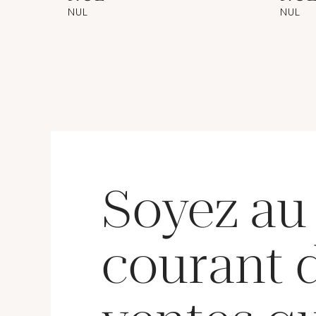
NUL
NUL
Soyez au
courant 