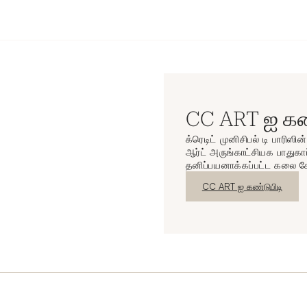
CC ART ஐ கண்
க்ரெடிட் முனிசிபல் டி பாரிஸி
ஆர்ட் அருங்காட்சியக பாதுகாப
தனிப்பயனாக்கப்பட்ட கலை ச
புதிய சாளரம்
CC ART ஐ கண்டுபிடி