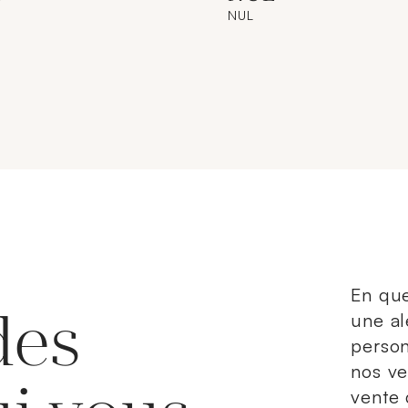
NUL
En que
des
une al
person
nos ve
vente 