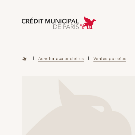
Aller à l'accueil 
|
Acheter aux enchères
|
Ventes passées
|