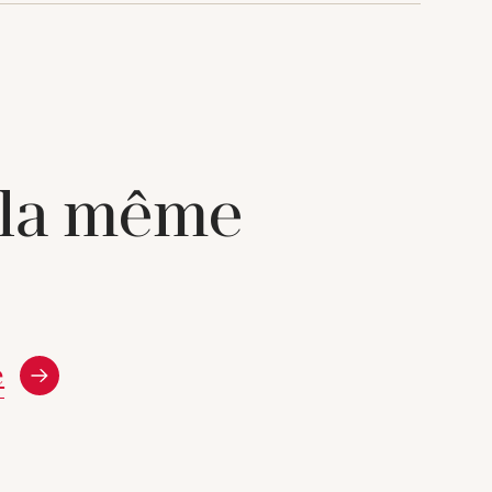
 la même
e