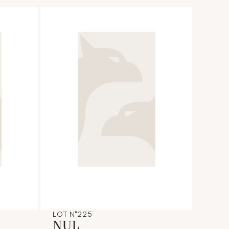
LOT N°225
NUL