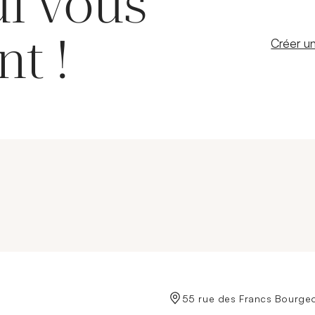
ui vous
nt !
Nouvelle
Créer un
de Crédit Municipal de Paris
55 rue des Francs Bourgeo