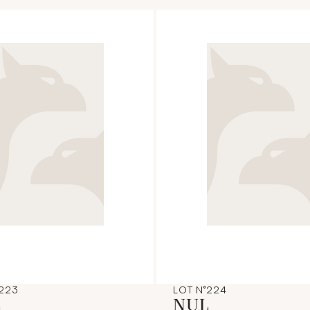
°223
LOT N°224
L
NUL