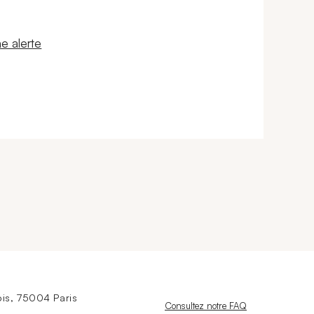
 fenêtre
e alerte
is, 75004 Paris
Nouvelle fenêtre
Consultez notre FAQ