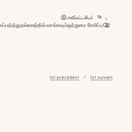
'Choisir une lan
புதிய சாளரம்
La langue couran
TA
தனிப்பட்ட இடம்
ப்படுத்துதல்
ஏலத்தில் வாங்கவும்
ஒற்றுமை சேமிப்பு
தேடல் பட்டிய
lot précédent
lot suivant