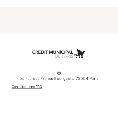
Aller à l'accueil
55 rue des Francs Bourgeois, 75004 Paris
Nouvelle fenêtre
Consultez notre FAQ