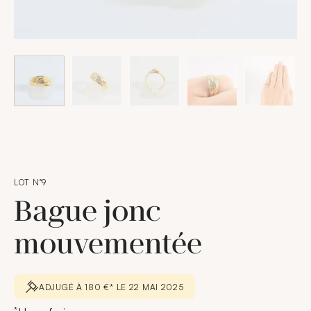
LOT N°9
Bague jonc
mouvementée
ADJUGÉ À 180 €* LE 22 MAI 2025
*