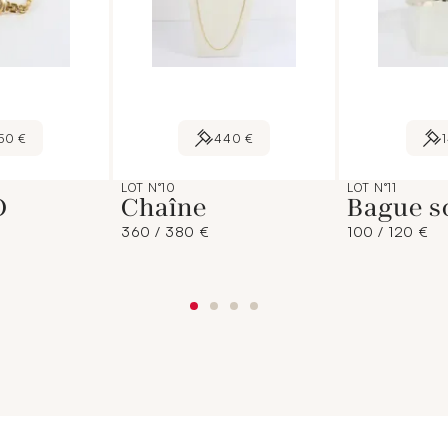
50 €
440 €
LOT N°10
LOT N°11
O
Chaîne
Bague so
360 / 380 €
100 / 120 €