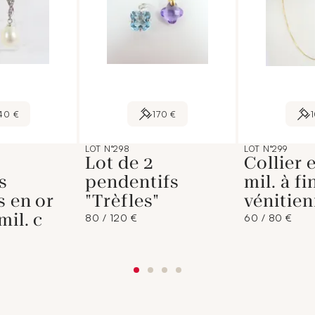
40 €
170 €
LOT N°298
LOT N°299
Lot de 2
Collier 
s
pendentifs
mil. à fi
s en or
"Trèfles"
vénitien
mil. c
80 / 120 €
60 / 80 €