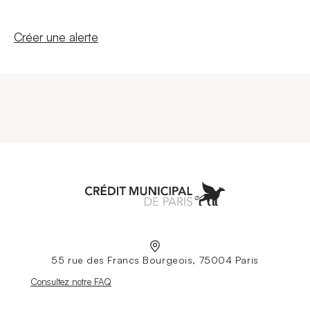
Nouvelle fenêtre
Créer une alerte
Aller à l'accueil
55 rue des Francs Bourgeois, 75004 Paris
Nouvelle fenêtre
Consultez notre FAQ