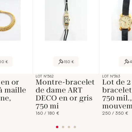
00 €
150 €
4
LOT N°362
LOT N°363
 en or
Montre-bracelet
Lot de 
à maille
de dame ART
bracelet
ne,
DECO en or gris
750 mil.,
750 mi
mouvem
160 / 180 €
250 / 350 €