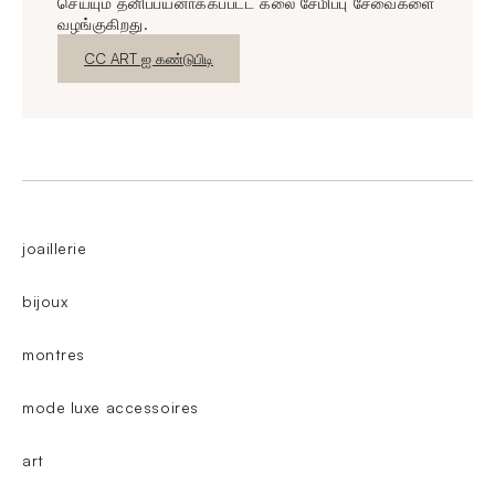
செய்யும் தனிப்பயனாக்கப்பட்ட கலை சேமிப்பு சேவைகளை
வழங்குகிறது.
புதிய சாளரம்
CC ART ஐ கண்டுபிடி
joaillerie
bijoux
montres
mode luxe accessoires
art