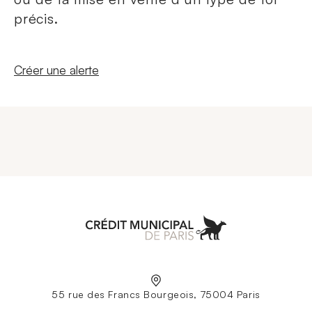
précis.
Nouvelle fenêtre
Créer une alerte
Aller à l'accueil
55 rue des Francs Bourgeois, 75004 Paris