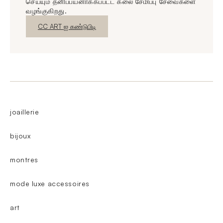
செய்யும் தனிப்பயனாக்கப்பட்ட கலை சேமிப்பு சேவைகளை
வழங்குகிறது.
புதிய சாளரம்
CC ART ஐ கண்டுபிடி
joaillerie
bijoux
montres
mode luxe accessoires
art