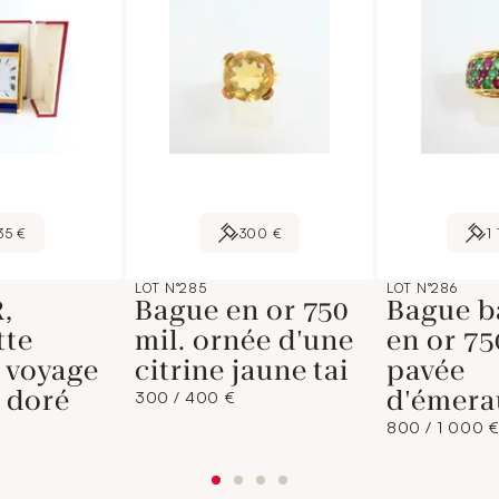
35 €
300 €
1
LOT N°285
LOT N°286
,
Bague en or 750
Bague b
tte
mil. ornée d'une
en or 75
e voyage
citrine jaune tai
pavée
 doré
d'émera
300 / 400 €
800 / 1 000 