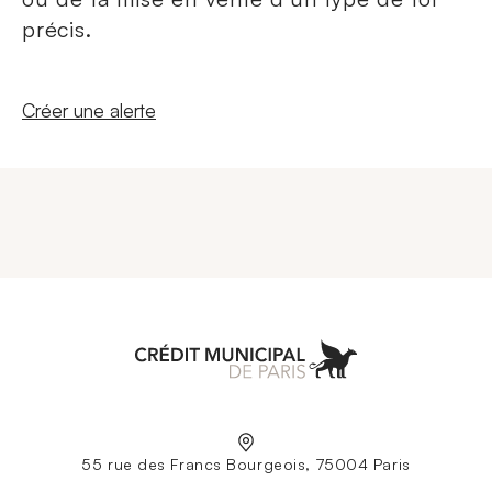
précis.
Nouvelle fenêtre
Créer une alerte
Aller à l'accueil
55 rue des Francs Bourgeois, 75004 Paris