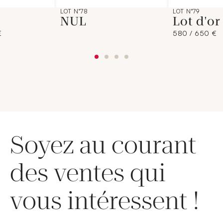
LOT N°78
LOT N°79
NUL
Lot d'o
€
580 / 650 €
Soyez au courant
des ventes qui
vous intéressent !