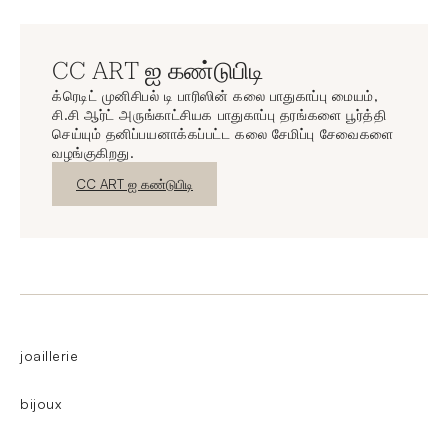
CC ART ஐ கண்டுபிடி
க்ரெடிட் முனிசிபல் டி பாரிஸின் கலை பாதுகாப்பு மையம்,
சி.சி ஆர்ட் அருங்காட்சியக பாதுகாப்பு தரங்களை பூர்த்தி
செய்யும் தனிப்பயனாக்கப்பட்ட கலை சேமிப்பு சேவைகளை
வழங்குகிறது.
புதிய சாளரம்
CC ART ஐ கண்டுபிடி
joaillerie
bijoux