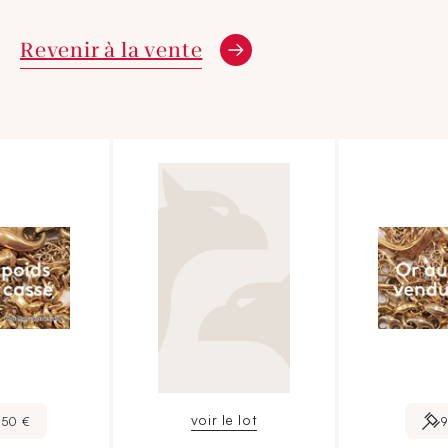
Revenir à la vente
voir le lot
650 €