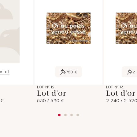
le lot
750 €
2
LOT N°112
LOT N°113
Lot d'or
Lot d'o
 €
530 / 590 €
2 240 / 2 520