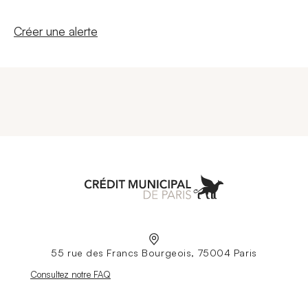
Nouvelle fenêtre
Créer une alerte
Aller à l'accueil
55 rue des Francs Bourgeois, 75004 Paris
Nouvelle fenêtre
Consultez notre FAQ