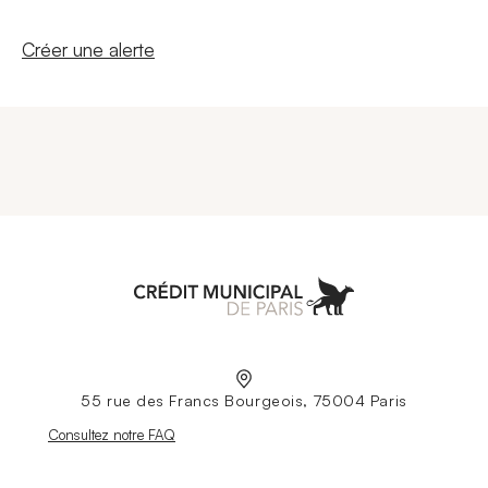
Nouvelle fenêtre
Créer une alerte
Aller à l'accueil
55 rue des Francs Bourgeois, 75004 Paris
Nouvelle fenêtre
Consultez notre FAQ