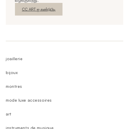
வழங்குகிறது.
புதிய சாளரம்
CC ART ஐ கண்டுபிடி
joaillerie
bijoux
montres
mode luxe accessoires
art
instruments de musique