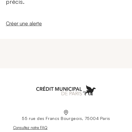
précis.
Nouvelle fenêtre
Créer une alerte
Aller à l'accueil
55 rue des Francs Bourgeois, 75004 Paris
Nouvelle fenêtre
Consultez notre FAQ