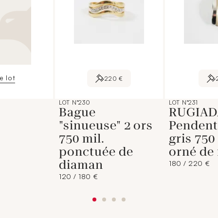
le lot
220 €
LOT N°230
LOT N°231
Bague
RUGIAD
"sinueuse" 2 ors
Pendenti
750 mil.
gris 750
ponctuée de
orné de
diaman
180 / 220 €
120 / 180 €