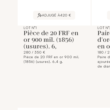
ADJUGÉ À
420 €
LOT N°1
LOT N°
Pièce de 20 FRF en
Pair
or 900 mil. (1856)
d'or
(usures). 6,
en o
280 / 350 €
180 / 
Pièce de 20 FRF en or 900 mil.
Paire d
(1856) (usures). 6,4 g.
ajourée
de diam
(dimen
enviro
défectu