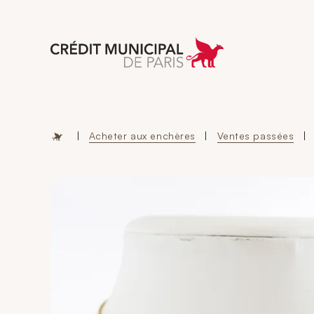
Aller à l'accueil 
|
Acheter aux enchères
|
Ventes passées
|