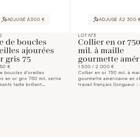
ADJUGÉ À
300 €
ADJUGÉ À
2 300 
2
LOT N°3
e de boucles
Collier en or 75
eilles ajourées
mil. à maille
r gris 75
gourmette amér
250 €
1 500 / 2 000 €
e boucles d'oreilles
Collier en or 750 mil. à mai
s en or gris 750 mil. sertie
gourmette américaine en c
ants taille brillant
travail français (longueur 
sions : 15 x 8,4 mm
environ) (largeurs : de 8,4 
n) (systèmes ALPA dont un
mm environ) (manque chaîn
eux). 3,1 g. brut
de sécurité). 41,5 g.