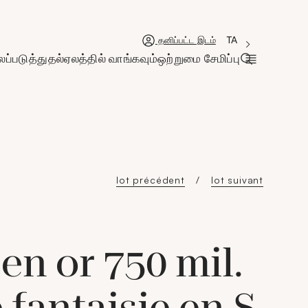
'Choisir une lan
புதிய சாளரம்
La langue couran
TA
தனிப்பட்ட இடம்
ப்படுத்துதல்
ஏலத்தில் வாங்கவும்
ஒற்றுமை சேமிப்பு
தேடல் பட்டிய
lot précédent
lot suivant
en or 750 mil.