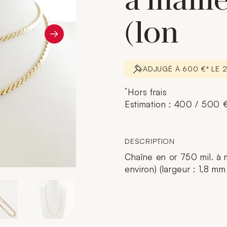
à maille
(lon
ADJUGÉ À 600 €* LE 
*
Hors frais
Estimation : 400 / 500 
DESCRIPTION
Chaîne en or 750 mil. à m
environ) (largeur : 1,8 mm