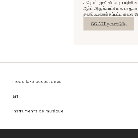
க்ரெடிட் முனிசிபல் டி பாரிஸி
ஆர்ட் அருங்காட்சியக பாதுகாப
தனிப்பயனாக்கப்பட்ட கலை ச
புதிய சாளரம்
CC ART ஐ கண்டுபிடி
mode luxe accessoires
art
instruments de musique