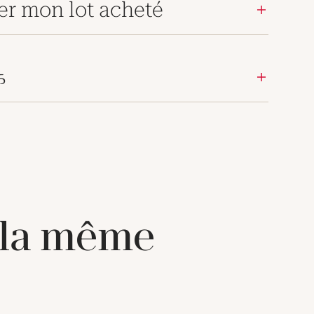
er mon lot acheté
க
 la même