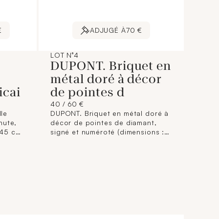
€
ADJUGÉ À
70 €
LOT N°4
0
DUPONT. Briquet en
métal doré à décor
icai
de pointes d
40 / 60 €
lle
DUPONT. Briquet en métal doré à
hute,
décor de pointes de diamant,
: 45 cm
signé et numéroté (dimensions :
à 12,7
8,8 x 3,5 cm environ).
ette