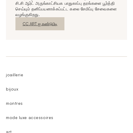
சி.சி ஆர்ட் அருங்காட்சியக பாதுகாப்பு தரங்களை பூர்த்தி
செய்யும் தனிப்பயனாக்கப்பட்ட கலை சேமிப்பு சேவைகளை
வழங்குகிறது.
புதிய சாளரம்
CC ART ஐ கண்டுபிடி
joaillerie
bijoux
montres
mode luxe accessoires
art