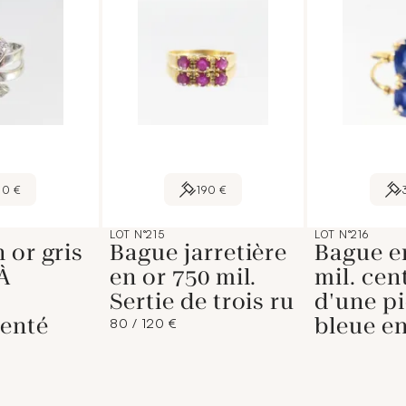
10 €
190 €
LOT N°215
LOT N°216
 or gris
Bague jarretière
Bague e
À
en or 750 mil.
mil. cen
Sertie de trois ru
d'une pi
enté
bleue e
80 / 120 €