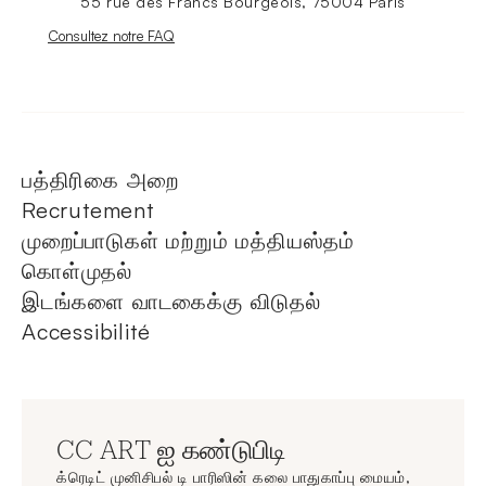
55 rue des Francs Bourgeois, 75004 Paris
Nouvelle fenêtre
Consultez notre FAQ
பத்திரிகை அறை
Recrutement
முறைப்பாடுகள் மற்றும் மத்தியஸ்தம்
கொள்முதல்
இடங்களை வாடகைக்கு விடுதல்
Accessibilité
CC ART ஐ கண்டுபிடி
க்ரெடிட் முனிசிபல் டி பாரிஸின் கலை பாதுகாப்பு மையம்,