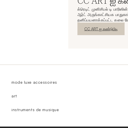
CC ART ஐ கண்
க்ரெடிட் முனிசிபல் டி பாரிஸி
ஆர்ட் அருங்காட்சியக பாதுகாப
தனிப்பயனாக்கப்பட்ட கலை ச
புதிய சாளரம்
CC ART ஐ கண்டுபிடி
mode luxe accessoires
art
instruments de musique