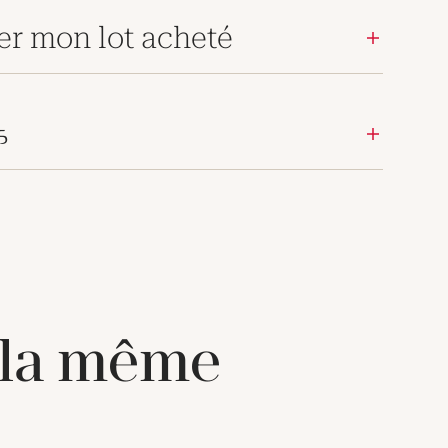
er mon lot acheté
க
 la même