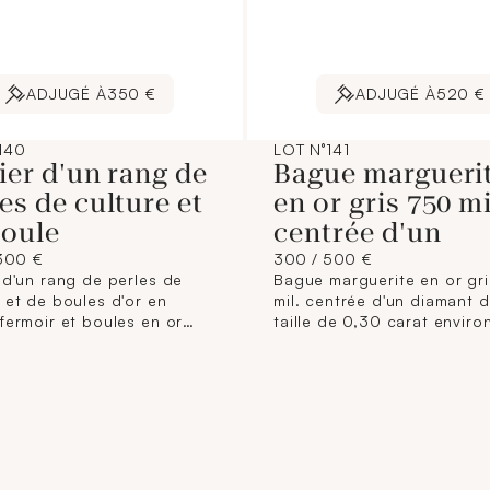
ADJUGÉ À
350 €
ADJUGÉ À
520 €
140
LOT N°141
ier d'un rang de
Bague margueri
es de culture et
en or gris 750 mi
boule
centrée d'un
300 €
300 / 500 €
 d'un rang de perles de
Bague marguerite en or gr
 et de boules d'or en
mil. centrée d'un diamant 
fermoir et boules en or
taille de 0,30 carat enviro
l. (longueur : 39 cm
un entourage de diamants t
) (diamètres : de 3,3 à 7,3
8/8, travail français (TDD :
ron). 12,7 g. brut
(diamètre : 12 mm environ) 
éclats). 4,1 g. brut