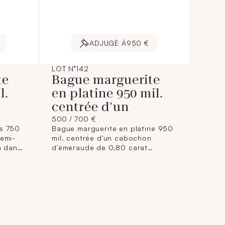
ADJUGÉ À
950 €
LOT N°142
te
Bague marguerite
l.
en platine 950 mil.
centrée d'un
500 / 700 €
is 750
Bague marguerite en platine 950
demi-
mil. centrée d'un cabochon
n dans
d'émeraude de 0,80 carat
aille
environ dans un entourage de
 50,5)
diamants taille ancienne, travail
(petits
français (TDD : 51) (diamètre :
12,5 mm environ) (égrisures). 3,1
g. brut