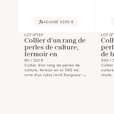
ADJUGÉ À
250 €
LOT N°139
LOT N°
Collier d'un rang de
Coll
perles de culture,
perl
fermoir en
de 
80 / 120 €
200 / 
Collier d'un rang de perles de
Collier
culture, fermoir en or 585 mil.
culture
orné d'un rubis rond (longueur :
chute, 
51 cm environ) (diamètres : de 7,1
750 mi
à 7,8 cm environ) (petit éclat).
environ
37,3 g. brut
mm envi